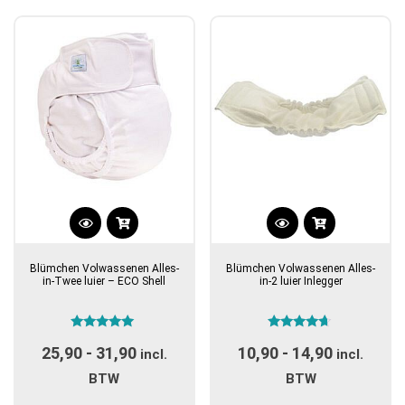
populariteit
Dit
Dit
product
product
Blümchen Volwassenen Alles-
Blümchen Volwassenen Alles-
heeft
heeft
in-Twee luier – ECO Shell
in-2 luier Inlegger
meerdere
meerdere
variaties.
variaties.
Gewaardeerd
Gewaardeerd
Deze
Deze
25,90
-
31,90
Prijsklasse:
10,90
-
14,90
Prijsklas
5.00
4.50
incl.
incl.
optie
optie
uit 5
uit 5
€25,90
€10,90
BTW
BTW
kan
kan
tot
tot