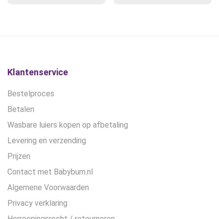
gekozen
gekozen
€31,90
€14,90
worden
worden
op
op
de
de
productpagina
productpagina
Klantenservice
Bestelproces
Betalen
Wasbare luiers kopen op afbetaling
Levering en verzending
Prijzen
Contact met Babybum.nl
Algemene Voorwaarden
Privacy verklaring
Herroepingsrecht / retourneren