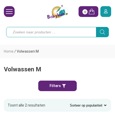
0
Wasbare Luiers
Producten
zoeken
Toebehoren
Waterpret
Home
/
Volwassen M
Vrouw
Koopjes
Volwassen M
Onze merken
Filters
Hoe begin ik?
Toont alle 2 resultaten
Gesorteerd
op