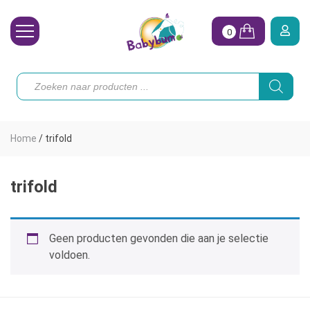
0
Wasbare Luiers
Producten
zoeken
Toebehoren
Waterpret
Home
/
trifold
Vrouw
Koopjes
trifold
Onze merken
Geen producten gevonden die aan je selectie
Hoe begin ik?
voldoen.