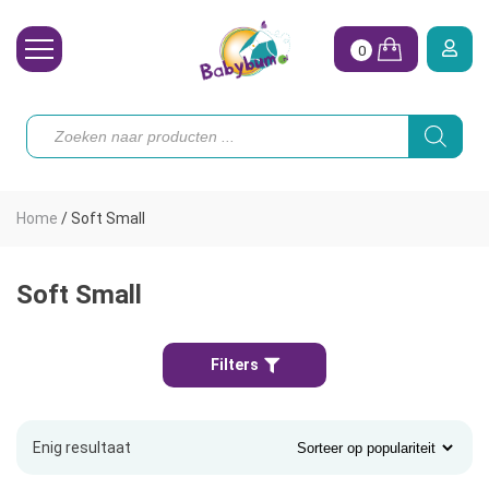
0
Wasbare Luiers
Producten
zoeken
Toebehoren
Waterpret
Home
/
Soft Small
Vrouw
Koopjes
Soft Small
Onze merken
Filters
Hoe begin ik?
Enig resultaat