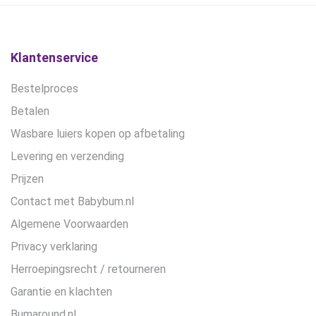
gekozen
worden
op
de
Klantenservice
productpagina
Bestelproces
Betalen
Wasbare luiers kopen op afbetaling
Levering en verzending
Prijzen
Contact met Babybum.nl
Algemene Voorwaarden
Privacy verklaring
Herroepingsrecht / retourneren
Garantie en klachten
Bumaround.nl