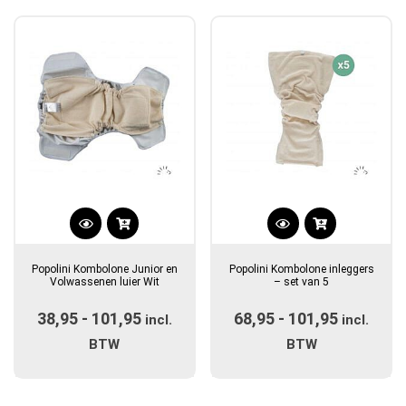
populariteit
Dit
Dit
product
product
Popolini Kombolone Junior en
Popolini Kombolone inleggers
heeft
heeft
Volwassenen luier Wit
– set van 5
meerdere
meerdere
38,95
-
101,95
Prijsklasse:
68,95
-
101,95
Prijsklas
variaties.
incl.
variaties.
incl.
Deze
€38,95
Deze
€68,95
BTW
BTW
optie
optie
tot
tot
kan
kan
€101,95
€101,95