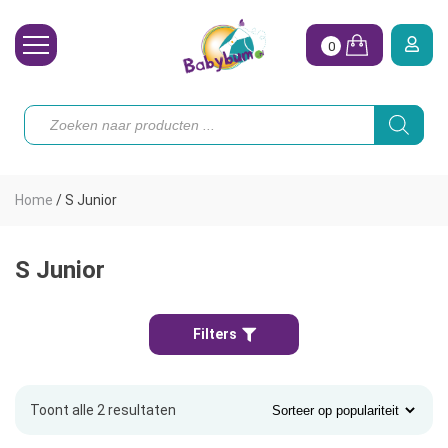
0
Wasbare Luiers
Producten
zoeken
Toebehoren
Waterpret
Home
/
S Junior
Vrouw
Koopjes
S Junior
Onze merken
Filters
Hoe begin ik?
Toont alle 2 resultaten
Gesorteerd
op