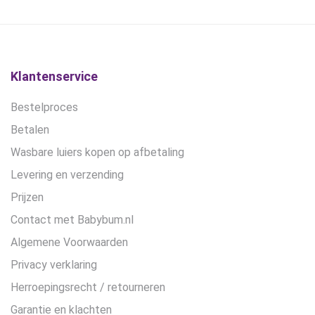
gekozen
gekozen
worden
worden
op
op
de
de
productpagina
productpagina
Klantenservice
Bestelproces
Betalen
Wasbare luiers kopen op afbetaling
Levering en verzending
Prijzen
Contact met Babybum.nl
Algemene Voorwaarden
Privacy verklaring
Herroepingsrecht / retourneren
Garantie en klachten