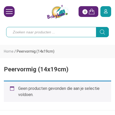
0
Wasbare Luiers
Producten
zoeken
Toebehoren
Waterpret
Home
/
Peervormig (14x19cm)
Vrouw
Koopjes
Peervormig (14x19cm)
Onze merken
Geen producten gevonden die aan je selectie
Hoe begin ik?
voldoen.