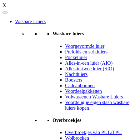
X
Wasbare Luiers
Wasbare luiers
Voorgevormde luier
Prefolds en strikluiers
Pocketluier
Alles-in-een luier (AIO)
Alles-in-twee luier (SIO)
Nachtluiers
Boosters
Cadeaubonnen
Voordeelpakketten
Volwassenen Wasbare Luiers
Voordelig je eigen stash wasbare
luiers kopen
Overbroekjes
Overbroekjes van PUL/TPU
Wolbroeken