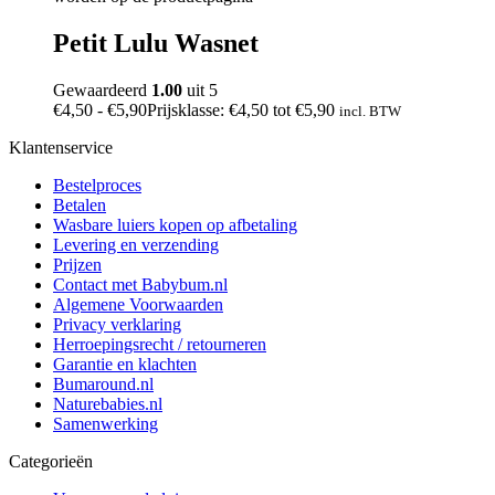
Petit Lulu Wasnet
Gewaardeerd
1.00
uit 5
€
4,50
-
€
5,90
Prijsklasse: €4,50 tot €5,90
incl. BTW
Klantenservice
Bestelproces
Betalen
Wasbare luiers kopen op afbetaling
Levering en verzending
Prijzen
Contact met Babybum.nl
Algemene Voorwaarden
Privacy verklaring
Herroepingsrecht / retourneren
Garantie en klachten
Bumaround.nl
Naturebabies.nl
Samenwerking
Categorieën