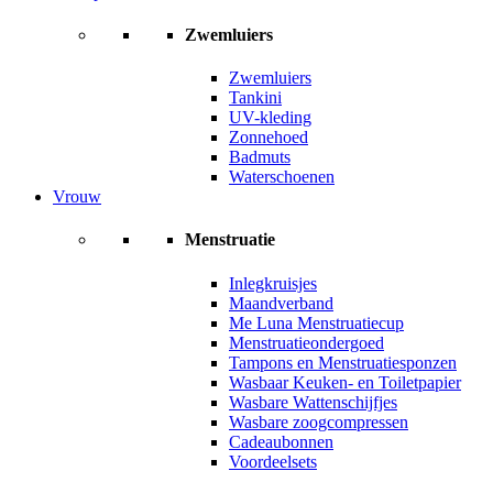
Zwemluiers
Zwemluiers
Tankini
UV-kleding
Zonnehoed
Badmuts
Waterschoenen
Vrouw
Menstruatie
Inlegkruisjes
Maandverband
Me Luna Menstruatiecup
Menstruatieondergoed
Tampons en Menstruatiesponzen
Wasbaar Keuken- en Toiletpapier
Wasbare Wattenschijfjes
Wasbare zoogcompressen
Cadeaubonnen
Voordeelsets