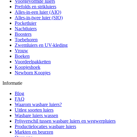
Voorgevormde luiers
Prefolds en strikluiers
Alles-in-een luier (AIO)
Alles-in-twee luier (SIO)
Pocketluier
Nachtluiers
Boosters
Toebehoren
Zwemluiers en UV-kleding
Vrouw
Boeken
Voordeelpakketten
Koopjeshoek
Newborn Koopjes
Informatie
Blog
FAQ
Waarom wasbare luiers?
Uitleg soorten luiers
Wasbare luiers wassen
Prijsverschil tussen wasbare luiers en wegwerpluiers
Productielocaties wasbare luiers
Markten en beurzen