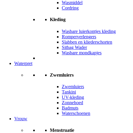
Wasmiddel
Cordring
Kleding
Wasbare luierkontjes kleding
Romperverlengers
Slabben en kliederschorten
Sitbag Wader
Wasbare mondkapjes
Waterpret
Zwemluiers
Zwemluiers
Tankini
UV-kleding
Zonnehoed
Badmuts
Waterschoenen
Vrouw
Menstruatie