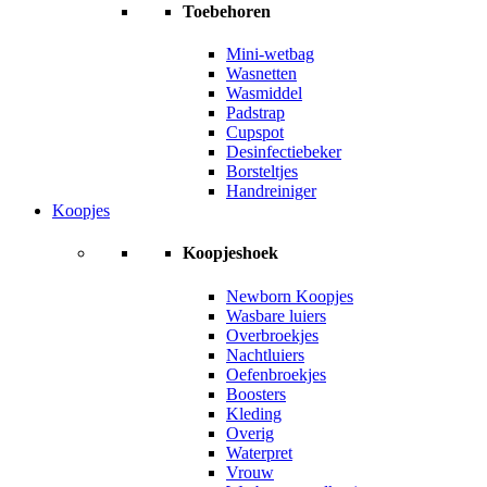
Toebehoren
Mini-wetbag
Wasnetten
Wasmiddel
Padstrap
Cupspot
Desinfectiebeker
Borsteltjes
Handreiniger
Koopjes
Koopjeshoek
Newborn Koopjes
Wasbare luiers
Overbroekjes
Nachtluiers
Oefenbroekjes
Boosters
Kleding
Overig
Waterpret
Vrouw