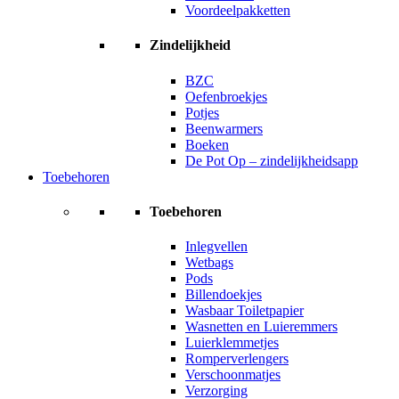
Voordeelpakketten
Zindelijkheid
BZC
Oefenbroekjes
Potjes
Beenwarmers
Boeken
De Pot Op – zindelijkheidsapp
Toebehoren
Toebehoren
Inlegvellen
Wetbags
Pods
Billendoekjes
Wasbaar Toiletpapier
Wasnetten en Luieremmers
Luierklemmetjes
Romperverlengers
Verschoonmatjes
Verzorging