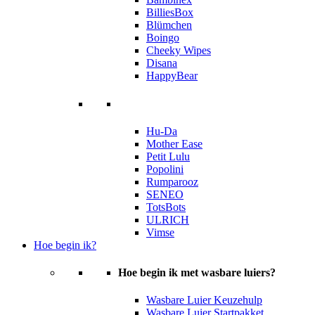
BilliesBox
Blümchen
Boingo
Cheeky Wipes
Disana
HappyBear
Hu-Da
Mother Ease
Petit Lulu
Popolini
Rumparooz
SENEO
TotsBots
ULRICH
Vimse
Hoe begin ik?
Hoe begin ik met wasbare luiers?
Wasbare Luier Keuzehulp
Wasbare Luier Startpakket