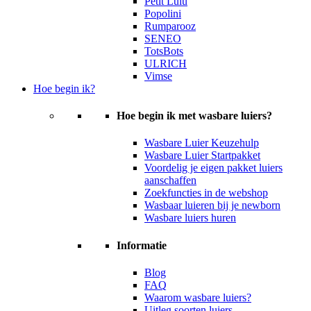
Petit Lulu
Popolini
Rumparooz
SENEO
TotsBots
ULRICH
Vimse
Hoe begin ik?
Hoe begin ik met wasbare luiers?
Wasbare Luier Keuzehulp
Wasbare Luier Startpakket
Voordelig je eigen pakket luiers
aanschaffen
Zoekfuncties in de webshop
Wasbaar luieren bij je newborn
Wasbare luiers huren
Informatie
Blog
FAQ
Waarom wasbare luiers?
Uitleg soorten luiers