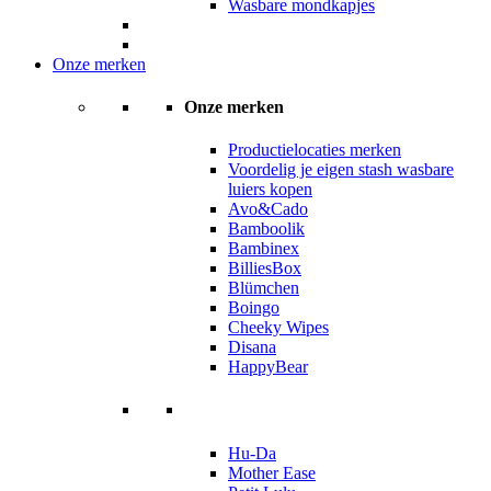
Wasbare mondkapjes
Onze merken
Onze merken
Productielocaties merken
Voordelig je eigen stash wasbare
luiers kopen
Avo&Cado
Bamboolik
Bambinex
BilliesBox
Blümchen
Boingo
Cheeky Wipes
Disana
HappyBear
Hu-Da
Mother Ease