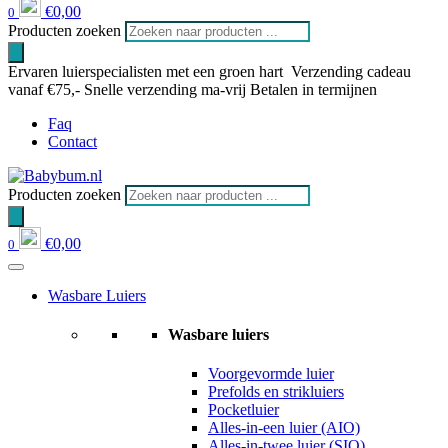
€
0,00
0
Producten zoeken
Ervaren luierspecialisten met een groen hart
Verzending cadeau
vanaf €75,-
Snelle verzending ma-vrij
Betalen in termijnen
Faq
Contact
Producten zoeken
€
0,00
0
Wasbare Luiers
Wasbare luiers
Voorgevormde luier
Prefolds en strikluiers
Pocketluier
Alles-in-een luier (AIO)
Alles-in-twee luier (SIO)