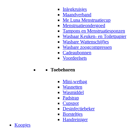
Inlegkruisjes
Maandverband
Me Luna Menstruatiecup
Menstruatieondergoed
Tampons en Menstruatiesponzen
Wasbaar Keuken- en Toiletpapier
Wasbare Wattenschijfjes
Wasbare zoogcompressen
Cadeaubonnen
Voordeelsets
Toebehoren
Mini-wetbag
Wasnetten
Wasmiddel
Padstrap
Cupspot
Desinfectiebeker
Borsteltjes
Handreiniger
Koopjes