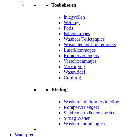
Toebehoren
Inlegvellen
Wetbags
Pods
Billendoekjes
Wasbaar Toiletpapier
Wasnetten en Luieremmers
Luierklemmetjes
Romperverlengers
Verschoonmatjes
Verzorging
Wasmiddel
Cordring
Kleding
Wasbare luierkontjes kleding
Romperverlengers
Slabben en kliederschorten
Sitbag Wader
Wasbare mondkapjes
Waterpret