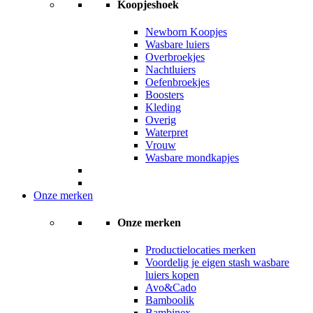
Koopjeshoek
Newborn Koopjes
Wasbare luiers
Overbroekjes
Nachtluiers
Oefenbroekjes
Boosters
Kleding
Overig
Waterpret
Vrouw
Wasbare mondkapjes
Onze merken
Onze merken
Productielocaties merken
Voordelig je eigen stash wasbare
luiers kopen
Avo&Cado
Bamboolik
Bambinex