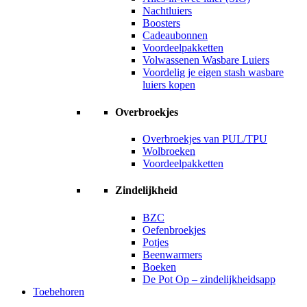
Nachtluiers
Boosters
Cadeaubonnen
Voordeelpakketten
Volwassenen Wasbare Luiers
Voordelig je eigen stash wasbare
luiers kopen
Overbroekjes
Overbroekjes van PUL/TPU
Wolbroeken
Voordeelpakketten
Zindelijkheid
BZC
Oefenbroekjes
Potjes
Beenwarmers
Boeken
De Pot Op – zindelijkheidsapp
Toebehoren