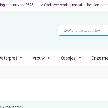
ing cadeau vanaf €75,-
Snelle verzending ma-vrij
Betalen in te
ret
Vrouw
Koopjes
Onze merken
Producten
zoeken
aterpret
Vrouw
Koopjes
Onze me
le 2 resultaten
Gesorteerd