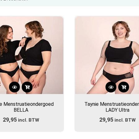
op
populariteit
Dit
Dit
product
product
ie Menstruatieondergoed
Taynie Menstruatieonde
heeft
heeft
BELLA
LADY Ultra
meerdere
meerdere
29,95
29,95
incl. BTW
variaties.
incl. BTW
variaties.
Deze
Deze
optie
optie