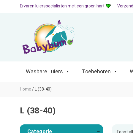
Ervaren luierspecialisten met een groen hart
Verzend
Wasbare Luiers
Toebehoren
Waterp
Wasbare Luiers
Toebehoren
W
Home
/
L (38-40)
L (38-40)
Categorie
Toont al