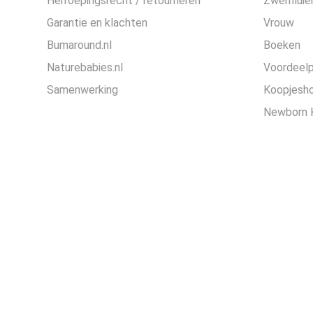
Herroepingsrecht / retourneren
Zwemluier
Garantie en klachten
Vrouw
Bumaround.nl
Boeken
Naturebabies.nl
Voordeel
Samenwerking
Koopjesh
Newborn 