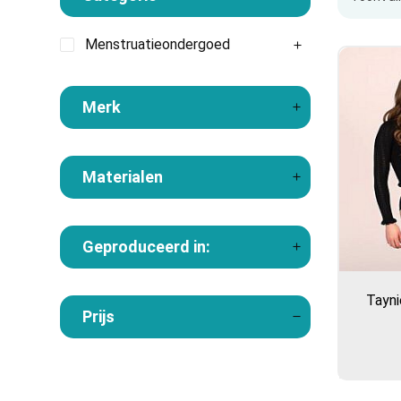
Menstruatieondergoed
Merk
Materialen
Geproduceerd in:
Tayn
Prijs