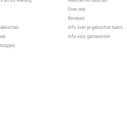
s en UV-kleding
Markten en beurzen
Over ons
Reviews
pakketten
Info over je gekochte luiers
oek
Info voor gemeenten
Koopjes