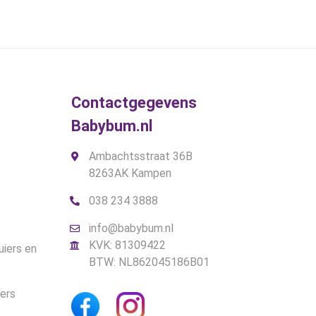
gina
Contactgegevens
Babybum.nl
Ambachtsstraat 36B
8263AK Kampen
038 234 3888
info@babybum.nl
KVK: 81309422
uiers en
BTW: NL862045186B01
iers