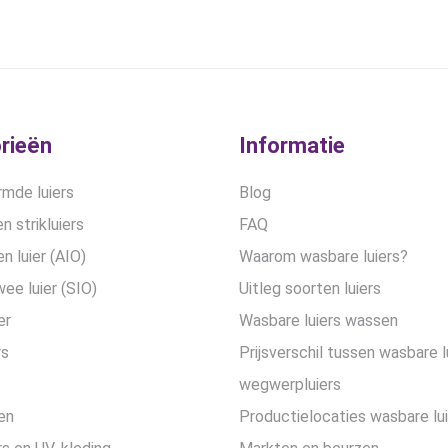
kan
kan
gekozen
gekozen
worden
worden
op
op
de
de
productpagina
productpa
rieën
Informatie
mde luiers
Blog
n strikluiers
FAQ
en luier (AIO)
Waarom wasbare luiers?
wee luier (SIO)
Uitleg soorten luiers
er
Wasbare luiers wassen
rs
Prijsverschil tussen wasbare l
wegwerpluiers
en
Productielocaties wasbare lu