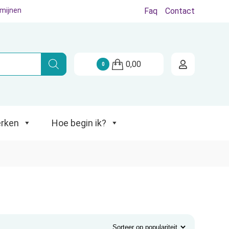
rmijnen
Faq
Contact
Hoe begin ik?
0,00
0
rken
Hoe begin ik?