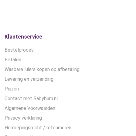
gekozen
€5,90
worden
op
de
productpagina
Klantenservice
Bestelproces
Betalen
Wasbare luiers kopen op afbetaling
Levering en verzending
Prijzen
Contact met Babybum.nl
Algemene Voorwaarden
Privacy verklaring
Herroepingsrecht / retourneren