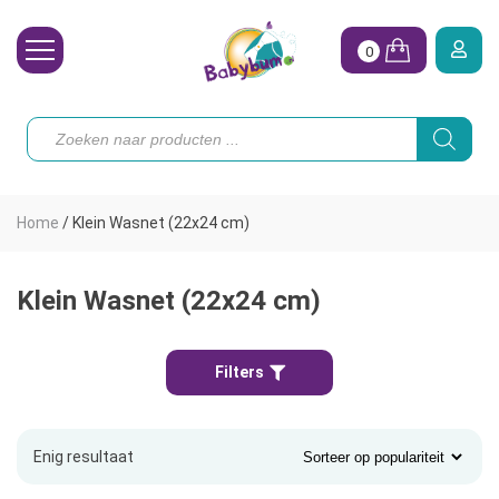
0
Wasbare Luiers
Producten
zoeken
Toebehoren
Waterpret
Home
/
Klein Wasnet (22x24 cm)
Vrouw
Koopjes
Klein Wasnet (22x24 cm)
Onze merken
Filters
Hoe begin ik?
Enig resultaat