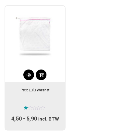
Dit
product
Petit Lulu Wasnet
heeft
meerdere
variaties.
Gewaardeerd
Deze
4,50
-
5,90
Prijsklasse:
1.00
incl. BTW
optie
uit
5
€4,50
kan
tot