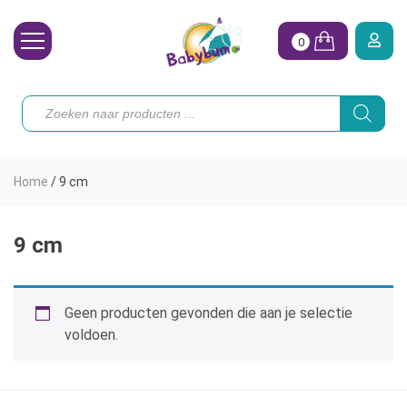
0
Wasbare Luiers
Producten
zoeken
Toebehoren
Waterpret
Home
/
9 cm
Vrouw
Koopjes
9 cm
Onze merken
Geen producten gevonden die aan je selectie
Hoe begin ik?
voldoen.