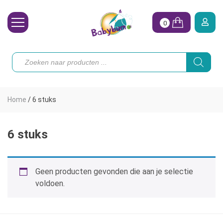
0
Wasbare Luiers
Producten
zoeken
Toebehoren
Waterpret
Home
/
6 stuks
Vrouw
Koopjes
6 stuks
Onze merken
Geen producten gevonden die aan je selectie
Hoe begin ik?
voldoen.