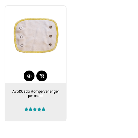
Avo&Cado Romperverlenger
per maat
Gewaardeerd
5.00
uit 5