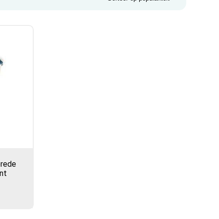
brede
nt