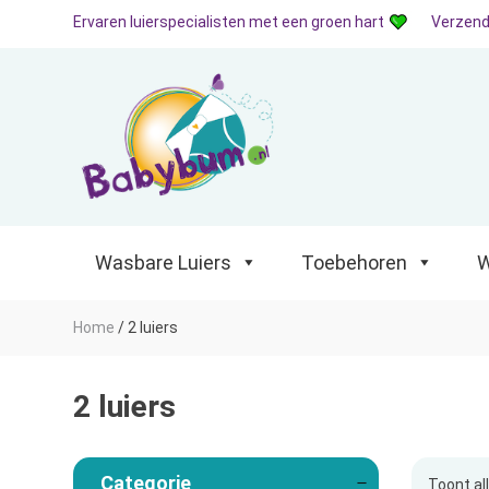
Ervaren luierspecialisten met een groen hart
Verzend
Wasbare Luiers
Toebehoren
Waterp
Wasbare Luiers
Toebehoren
W
Home
/
2 luiers
2 luiers
Categorie
Toont al