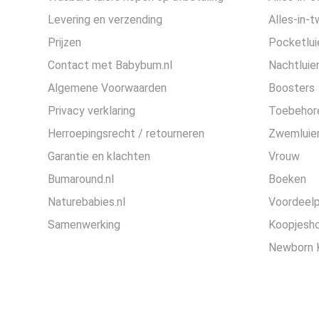
Levering en verzending
Alles-in-t
Prijzen
Pocketlui
Contact met Babybum.nl
Nachtluie
Algemene Voorwaarden
Boosters
Privacy verklaring
Toebehor
Herroepingsrecht / retourneren
Zwemluier
Garantie en klachten
Vrouw
Bumaround.nl
Boeken
Naturebabies.nl
Voordeel
Samenwerking
Koopjesh
Newborn 