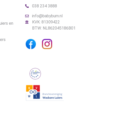
038 234 3888
info@babybum.nl
KVK: 81309422
uiers en
BTW: NL862045186B01
iers