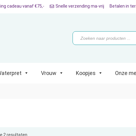
ing cadeau vanaf €75,-
Snelle verzending ma-vrij
Betalen in te
ret
Vrouw
Koopjes
Onze merken
Producten
zoeken
aterpret
Vrouw
Koopjes
Onze me
le 2 resultaten
Gesorteerd