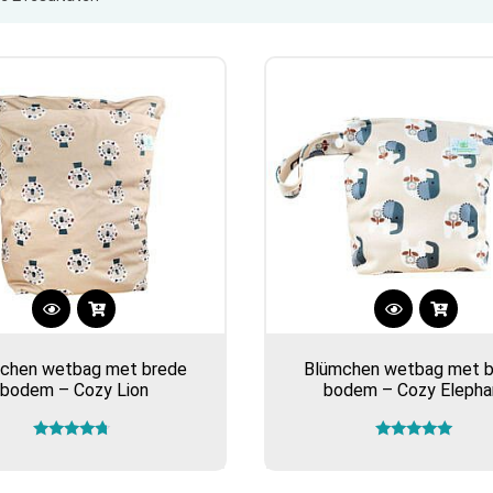
op
populariteit
chen wetbag met brede
Blümchen wetbag met 
bodem – Cozy Lion
bodem – Cozy Elepha
Gewaardeerd
Gewaardeerd
4.50
5.00
uit 5
uit 5