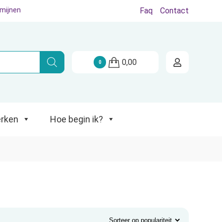
rmijnen
Faq
Contact
Hoe begin ik?
0,00
0
rken
Hoe begin ik?