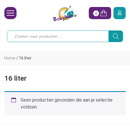
0
Wasbare Luiers
Producten
zoeken
Toebehoren
Waterpret
Home
/
16 liter
Vrouw
Koopjes
16 liter
Onze merken
Geen producten gevonden die aan je selectie
Hoe begin ik?
voldoen.