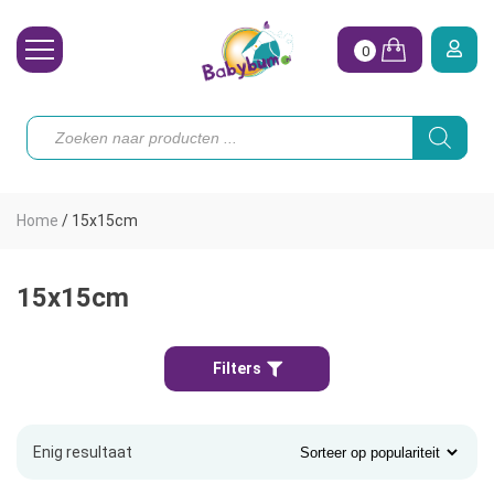
0
Wasbare Luiers
Producten
zoeken
Toebehoren
Waterpret
Home
/
15x15cm
Vrouw
Koopjes
15x15cm
Onze merken
Filters
Hoe begin ik?
Enig resultaat