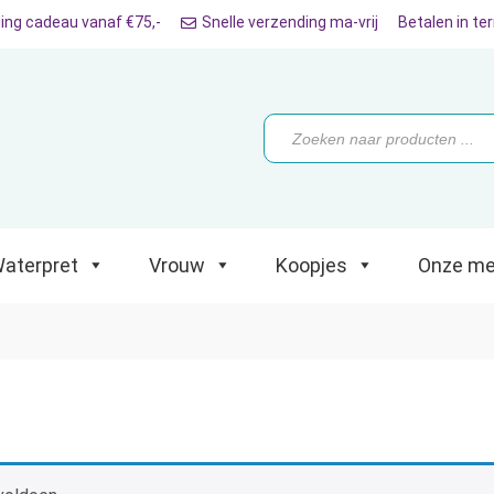
ing cadeau vanaf €75,-
Snelle verzending ma-vrij
Betalen in te
ret
Vrouw
Koopjes
Onze merken
Producten
zoeken
aterpret
Vrouw
Koopjes
Onze me