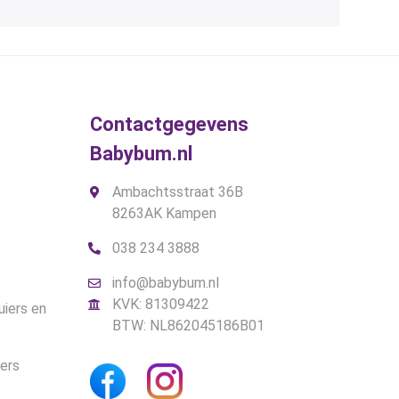
Contactgegevens
Babybum.nl
Ambachtsstraat 36B
8263AK Kampen
038 234 3888
info@babybum.nl
KVK: 81309422
uiers en
BTW: NL862045186B01
iers