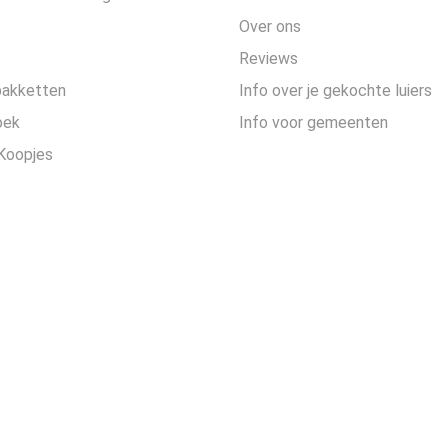
Over ons
Reviews
pakketten
Info over je gekochte luiers
oek
Info voor gemeenten
Koopjes