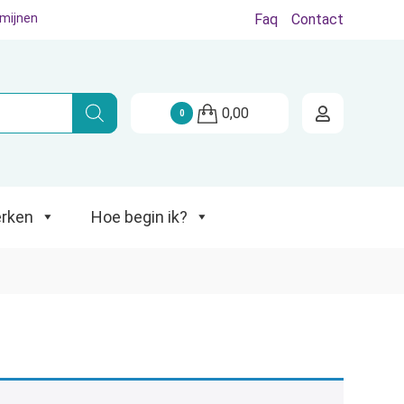
rmijnen
Faq
Contact
Hoe begin ik?
0,00
0
rken
Hoe begin ik?