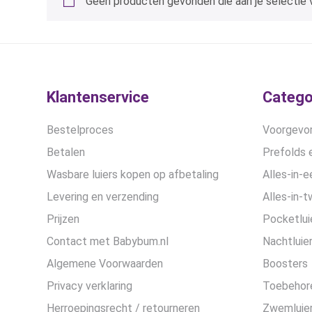
Geen producten gevonden die aan je selectie 
Klantenservice
Catego
Bestelproces
Voorgevor
Betalen
Prefolds e
Wasbare luiers kopen op afbetaling
Alles-in-e
Levering en verzending
Alles-in-t
Prijzen
Pocketlui
Contact met Babybum.nl
Nachtluie
Algemene Voorwaarden
Boosters
Privacy verklaring
Toebehor
Herroepingsrecht / retourneren
Zwemluier