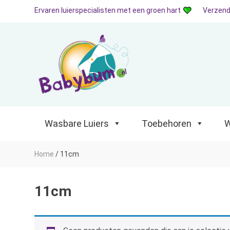
Ervaren luierspecialisten met een groen hart
Verzend
Wasbare Luiers
Toebehoren
Waterp
Wasbare Luiers
Toebehoren
W
Home
/
11cm
11cm