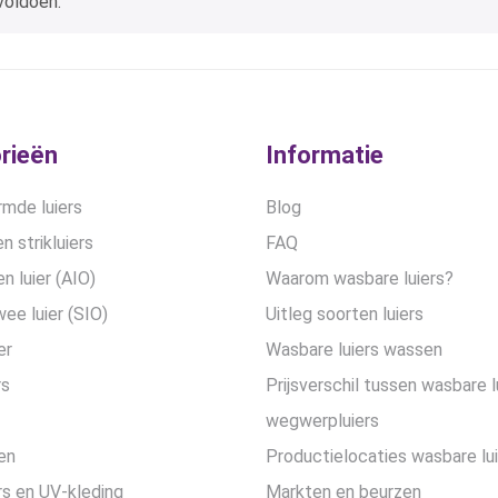
voldoen.
rieën
Informatie
mde luiers
Blog
n strikluiers
FAQ
en luier (AIO)
Waarom wasbare luiers?
wee luier (SIO)
Uitleg soorten luiers
er
Wasbare luiers wassen
rs
Prijsverschil tussen wasbare l
wegwerpluiers
en
Productielocaties wasbare lu
s en UV-kleding
Markten en beurzen