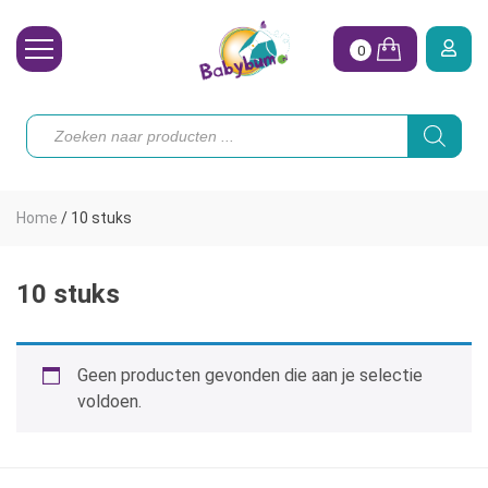
0
Wasbare Luiers
Producten
zoeken
Toebehoren
Waterpret
Home
/
10 stuks
Vrouw
Koopjes
10 stuks
Onze merken
Geen producten gevonden die aan je selectie
Hoe begin ik?
voldoen.