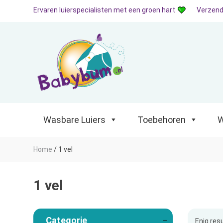
Ervaren luierspecialisten met een groen hart
Verzend
Wasbare Luiers
Toebehoren
Waterp
Wasbare Luiers
Toebehoren
W
Home
/
1 vel
1 vel
Categorie
Enig res