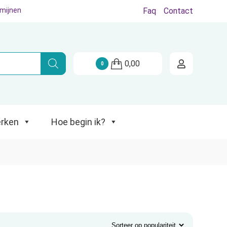
rmijnen
Faq
Contact
Hoe begin ik?
0,00
0
rken
Hoe begin ik?