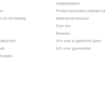
wegwerpluiers
en
Productielocaties wasbare lu
s en UV-kleding
Markten en beurzen
Over ons
Reviews
pakketten
Info over je gekochte luiers
oek
Info voor gemeenten
Koopjes