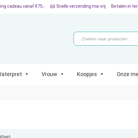
ing cadeau vanaf €75,-
Snelle verzending ma-vrij
Betalen in te
ret
Vrouw
Koopjes
Onze merken
Producten
zoeken
aterpret
Vrouw
Koopjes
Onze me
ultaat