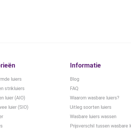
kan
gekozen
worden
op
de
productpagina
rieën
Informatie
mde luiers
Blog
n strikluiers
FAQ
en luier (AIO)
Waarom wasbare luiers?
wee luier (SIO)
Uitleg soorten luiers
er
Wasbare luiers wassen
rs
Prijsverschil tussen wasbare l