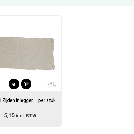
Dit
product
i Zijden inlegger – per stuk
heeft
meerdere
5,15
incl. BTW
variaties.
Deze
optie