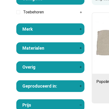
Toebehoren
Merk
Materialen
Overig
Popolin
Geproduceerd in:
Prijs