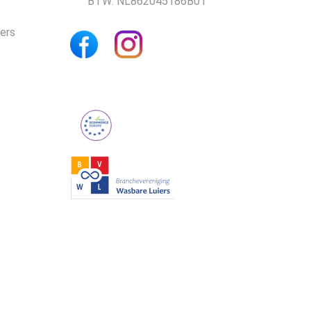
BTW: NL862045186B01
iers