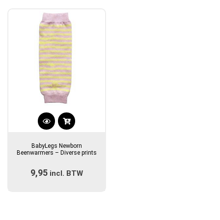
Dit
product
BabyLegs Newborn
heeft
Beenwarmers – Diverse prints
meerdere
9,95
incl. BTW
variaties.
Deze
optie
kan