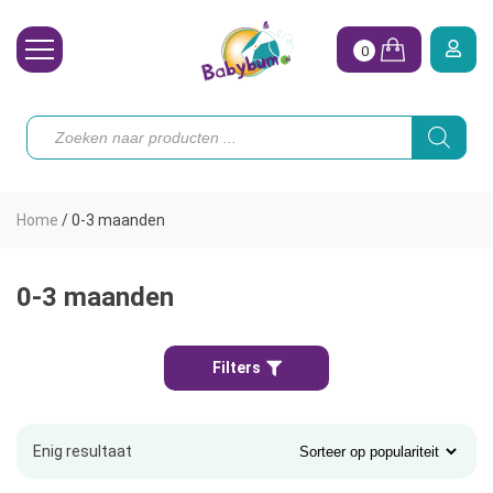
0
Wasbare Luiers
Producten
zoeken
Toebehoren
Waterpret
Home
/
0-3 maanden
Vrouw
Koopjes
0-3 maanden
Onze merken
Filters
Hoe begin ik?
Enig resultaat