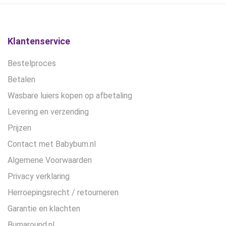
gekozen
worden
op
de
Klantenservice
productpagina
Bestelproces
Betalen
Wasbare luiers kopen op afbetaling
Levering en verzending
Prijzen
Contact met Babybum.nl
Algemene Voorwaarden
Privacy verklaring
Herroepingsrecht / retourneren
Garantie en klachten
Bumaround.nl