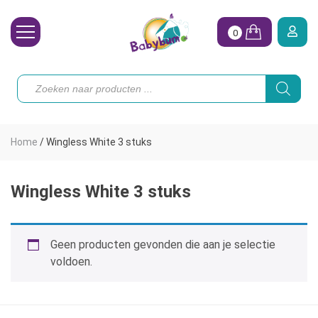
0
Wasbare Luiers
Producten
zoeken
Toebehoren
Waterpret
Home
/
Wingless White 3 stuks
Vrouw
Koopjes
Wingless White 3 stuks
Onze merken
Geen producten gevonden die aan je selectie
Hoe begin ik?
voldoen.