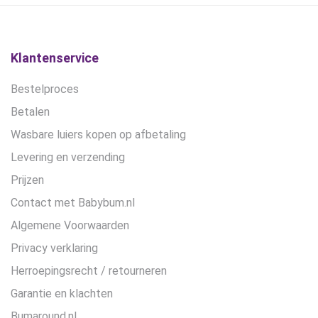
gekozen
worden
op
de
Klantenservice
productpagina
Bestelproces
Betalen
Wasbare luiers kopen op afbetaling
Levering en verzending
Prijzen
Contact met Babybum.nl
Algemene Voorwaarden
Privacy verklaring
Herroepingsrecht / retourneren
Garantie en klachten
Bumaround.nl