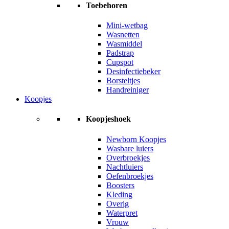
Toebehoren
Mini-wetbag
Wasnetten
Wasmiddel
Padstrap
Cupspot
Desinfectiebeker
Borsteltjes
Handreiniger
Koopjes
Koopjeshoek
Newborn Koopjes
Wasbare luiers
Overbroekjes
Nachtluiers
Oefenbroekjes
Boosters
Kleding
Overig
Waterpret
Vrouw