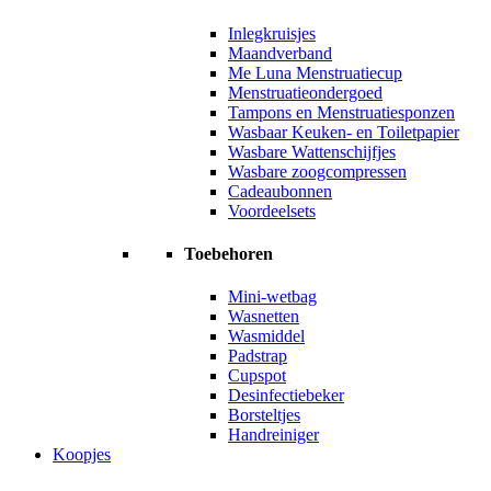
Inlegkruisjes
Maandverband
Me Luna Menstruatiecup
Menstruatieondergoed
Tampons en Menstruatiesponzen
Wasbaar Keuken- en Toiletpapier
Wasbare Wattenschijfjes
Wasbare zoogcompressen
Cadeaubonnen
Voordeelsets
Toebehoren
Mini-wetbag
Wasnetten
Wasmiddel
Padstrap
Cupspot
Desinfectiebeker
Borsteltjes
Handreiniger
Koopjes