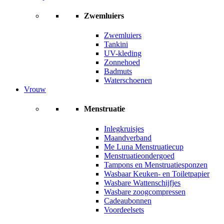
Zwemluiers
Zwemluiers
Tankini
UV-kleding
Zonnehoed
Badmuts
Waterschoenen
Vrouw
Menstruatie
Inlegkruisjes
Maandverband
Me Luna Menstruatiecup
Menstruatieondergoed
Tampons en Menstruatiesponzen
Wasbaar Keuken- en Toiletpapier
Wasbare Wattenschijfjes
Wasbare zoogcompressen
Cadeaubonnen
Voordeelsets