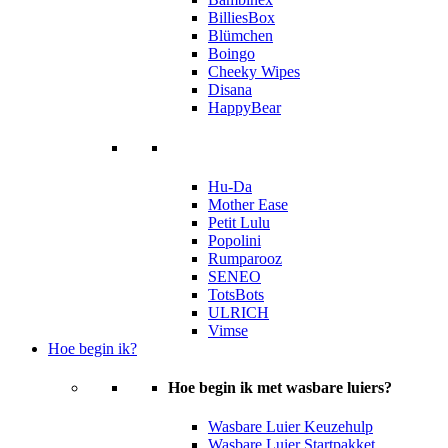
BilliesBox
Blümchen
Boingo
Cheeky Wipes
Disana
HappyBear
Hu-Da
Mother Ease
Petit Lulu
Popolini
Rumparooz
SENEO
TotsBots
ULRICH
Vimse
Hoe begin ik?
Hoe begin ik met wasbare luiers?
Wasbare Luier Keuzehulp
Wasbare Luier Startpakket