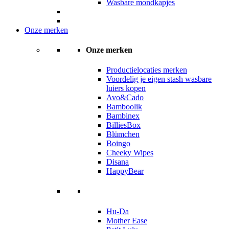
Wasbare mondkapjes
Onze merken
Onze merken
Productielocaties merken
Voordelig je eigen stash wasbare
luiers kopen
Avo&Cado
Bamboolik
Bambinex
BilliesBox
Blümchen
Boingo
Cheeky Wipes
Disana
HappyBear
Hu-Da
Mother Ease