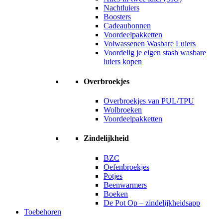
Nachtluiers
Boosters
Cadeaubonnen
Voordeelpakketten
Volwassenen Wasbare Luiers
Voordelig je eigen stash wasbare
luiers kopen
Overbroekjes
Overbroekjes van PUL/TPU
Wolbroeken
Voordeelpakketten
Zindelijkheid
BZC
Oefenbroekjes
Potjes
Beenwarmers
Boeken
De Pot Op – zindelijkheidsapp
Toebehoren