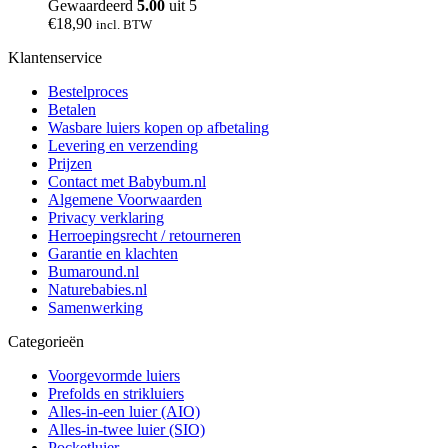
Gewaardeerd
5.00
uit 5
€
18,90
incl. BTW
Klantenservice
Bestelproces
Betalen
Wasbare luiers kopen op afbetaling
Levering en verzending
Prijzen
Contact met Babybum.nl
Algemene Voorwaarden
Privacy verklaring
Herroepingsrecht / retourneren
Garantie en klachten
Bumaround.nl
Naturebabies.nl
Samenwerking
Categorieën
Voorgevormde luiers
Prefolds en strikluiers
Alles-in-een luier (AIO)
Alles-in-twee luier (SIO)
Pocketluier