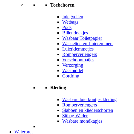
Toebehoren
Inlegvellen
Wetbags
Pods
Billendoekjes
Wasbaar Toiletpapier
Wasnetten en Luieremmers
Luierklemmetjes
Romperverlengers
Verschoonmatjes
Verzorging
Wasmiddel
Cordring
Kleding
Wasbare luierkontjes kleding
Romperverlengers
Slabben en kliederschorten
Sitbag Wader
Wasbare mondkapjes
Waterpret