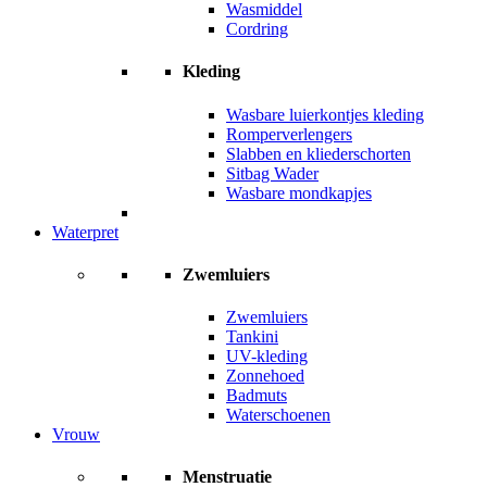
Wasmiddel
Cordring
Kleding
Wasbare luierkontjes kleding
Romperverlengers
Slabben en kliederschorten
Sitbag Wader
Wasbare mondkapjes
Waterpret
Zwemluiers
Zwemluiers
Tankini
UV-kleding
Zonnehoed
Badmuts
Waterschoenen
Vrouw
Menstruatie