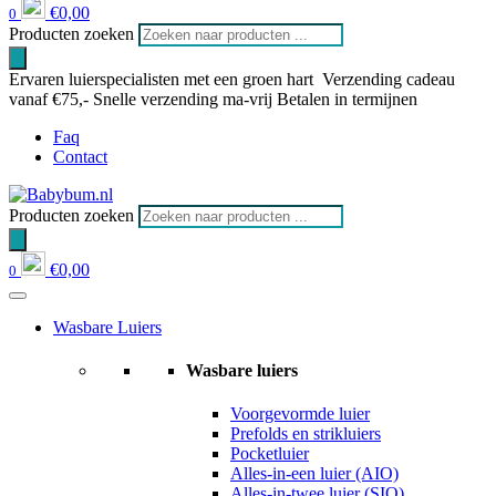
€
0,00
0
Producten zoeken
Ervaren luierspecialisten met een groen hart
Verzending cadeau
vanaf €75,-
Snelle verzending ma-vrij
Betalen in termijnen
Faq
Contact
Producten zoeken
€
0,00
0
Wasbare Luiers
Wasbare luiers
Voorgevormde luier
Prefolds en strikluiers
Pocketluier
Alles-in-een luier (AIO)
Alles-in-twee luier (SIO)