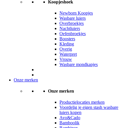
Koopjeshoek
Newborn Koopjes
Wasbare luiers
Overbroekjes
Nachtluiers
Oefenbroekjes
Boosters
Kleding
Overig
Waterpret
Vrouw
Wasbare mondkapjes
Onze merken
Onze merken
Productielocaties merken
Voordelig je eigen stash wasbare
luiers kopen
Avo&Cado
Bamboolik
Bambinex