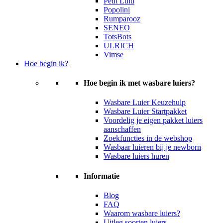
Petit Lulu
Popolini
Rumparooz
SENEO
TotsBots
ULRICH
Vimse
Hoe begin ik?
Hoe begin ik met wasbare luiers?
Wasbare Luier Keuzehulp
Wasbare Luier Startpakket
Voordelig je eigen pakket luiers
aanschaffen
Zoekfuncties in de webshop
Wasbaar luieren bij je newborn
Wasbare luiers huren
Informatie
Blog
FAQ
Waarom wasbare luiers?
Uitleg soorten luiers