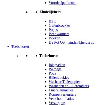
Voordeelpakketten
Zindelijkheid
BZC
Oefenbroekjes
Potjes
Beenwarmers
Boeken
De Pot Op – zindelijkheidsapp
Toebehoren
Toebehoren
Inlegvellen
Wetbags
Pods
Billendoekjes
Wasbaar Toiletpapier
Wasnetten en Luieremmers
Luierklemmetjes
Romperverlengers
Verschoonmatjes
Verzorging