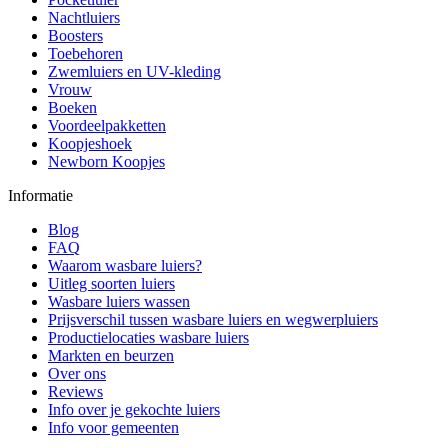
Nachtluiers
Boosters
Toebehoren
Zwemluiers en UV-kleding
Vrouw
Boeken
Voordeelpakketten
Koopjeshoek
Newborn Koopjes
Informatie
Blog
FAQ
Waarom wasbare luiers?
Uitleg soorten luiers
Wasbare luiers wassen
Prijsverschil tussen wasbare luiers en wegwerpluiers
Productielocaties wasbare luiers
Markten en beurzen
Over ons
Reviews
Info over je gekochte luiers
Info voor gemeenten