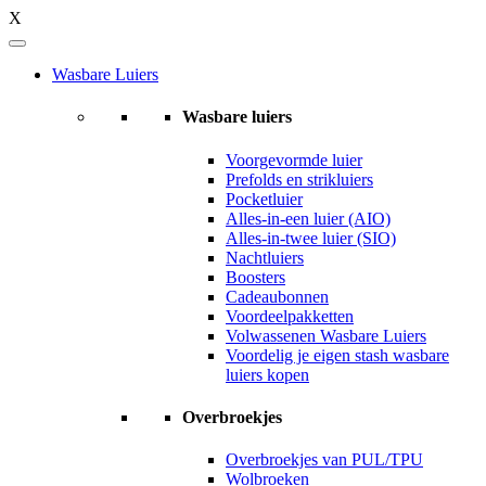
X
Wasbare Luiers
Wasbare luiers
Voorgevormde luier
Prefolds en strikluiers
Pocketluier
Alles-in-een luier (AIO)
Alles-in-twee luier (SIO)
Nachtluiers
Boosters
Cadeaubonnen
Voordeelpakketten
Volwassenen Wasbare Luiers
Voordelig je eigen stash wasbare
luiers kopen
Overbroekjes
Overbroekjes van PUL/TPU
Wolbroeken