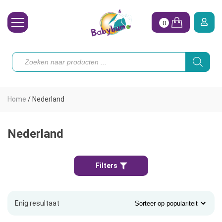
0
Wasbare Luiers
Producten
zoeken
Toebehoren
Waterpret
Home
/
Nederland
Vrouw
Koopjes
Nederland
Onze merken
Filters
Hoe begin ik?
Enig resultaat