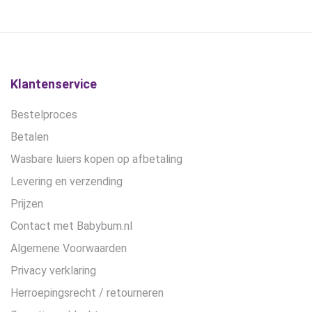
gekozen
worden
op
de
productpagina
Klantenservice
Bestelproces
Betalen
Wasbare luiers kopen op afbetaling
Levering en verzending
Prijzen
Contact met Babybum.nl
Algemene Voorwaarden
Privacy verklaring
Herroepingsrecht / retourneren