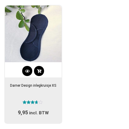
Dit
product
Darner Design inlegkruisje XS
heeft
meerdere
variaties.
Gewaardeerd
Deze
9,95
3.50
incl. BTW
optie
uit 5
kan