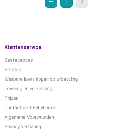
worden
1
2
op
de
productpagina
Klantenservice
Bestelproces
Betalen
Wasbare luiers kopen op afbetaling
Levering en verzending
Prijzen
Contact met Babybum.nl
Algemene Voorwaarden
Privacy verklaring