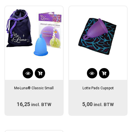
populariteit
Dit
Dit
product
product
Me-Luna® Classic Small
Lotte Pads Cupspot
heeft
heeft
meerdere
meerdere
16,25
5,00
incl. BTW
variaties.
incl. BTW
variaties.
Deze
Deze
optie
optie
kan
kan