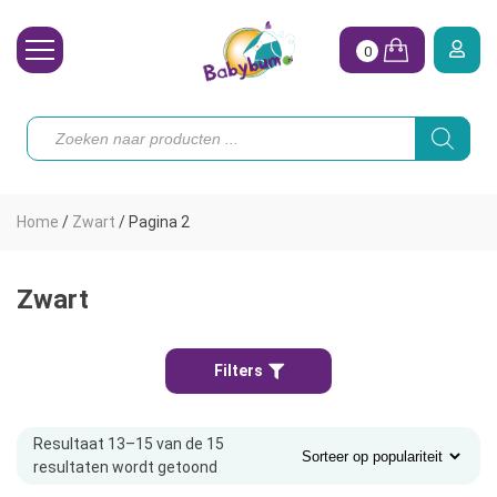
0
Wasbare Luiers
Producten
zoeken
Toebehoren
Waterpret
Home
/
Zwart
/
Pagina 2
Vrouw
Koopjes
Zwart
Onze merken
Filters
Hoe begin ik?
Resultaat 13–15 van de 15
resultaten wordt getoond
Gesorteerd
op