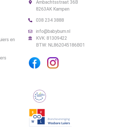
Ambachtsstraat 36B
8263AK Kampen
038 234 3888
info@babybum.nl
KVK: 81309422
uiers en
BTW: NL862045186B01
iers