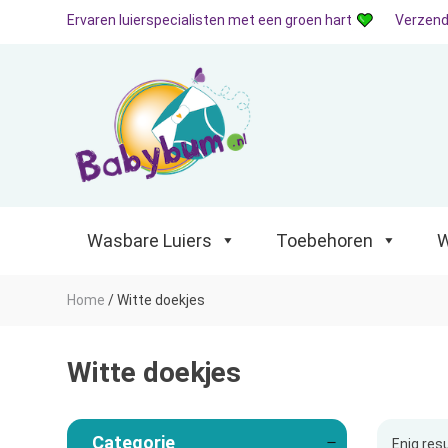
Ervaren luierspecialisten met een groen hart
Verzend
Wasbare Luiers
Toebehoren
Waterp
Wasbare Luiers
Toebehoren
W
Home
/
Witte doekjes
Witte doekjes
Categorie
Enig res