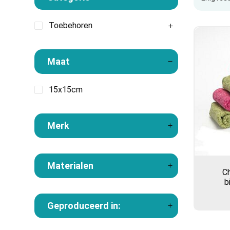
Toebehoren
Maat
15x15cm
Merk
Materialen
C
b
Geproduceerd in: