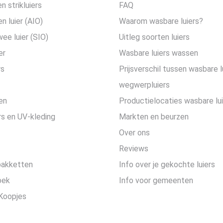
n strikluiers
FAQ
en luier (AIO)
Waarom wasbare luiers?
wee luier (SIO)
Uitleg soorten luiers
er
Wasbare luiers wassen
rs
Prijsverschil tussen wasbare l
wegwerpluiers
en
Productielocaties wasbare lu
s en UV-kleding
Markten en beurzen
Over ons
Reviews
pakketten
Info over je gekochte luiers
oek
Info voor gemeenten
Koopjes