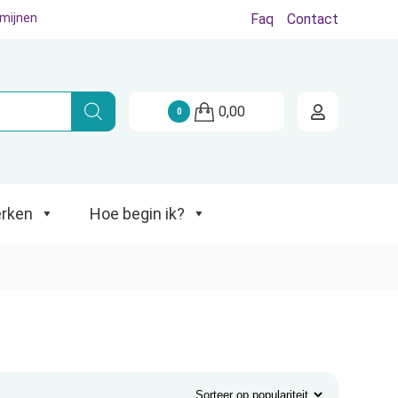
rmijnen
Faq
Contact
Hoe begin ik?
0,00
0
rken
Hoe begin ik?