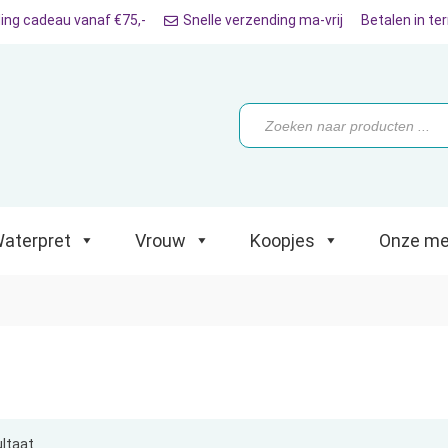
ing cadeau vanaf €75,-
Snelle verzending ma-vrij
Betalen in te
ret
Vrouw
Koopjes
Onze merken
Producten
zoeken
aterpret
Vrouw
Koopjes
Onze me
ultaat