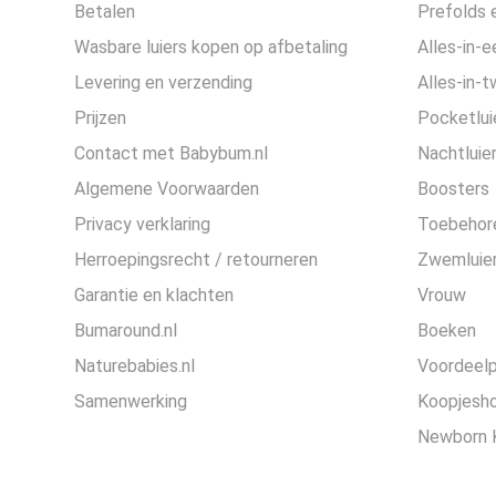
Betalen
Prefolds e
Wasbare luiers kopen op afbetaling
Alles-in-e
Levering en verzending
Alles-in-t
Prijzen
Pocketlui
Contact met Babybum.nl
Nachtluie
Algemene Voorwaarden
Boosters
Privacy verklaring
Toebehor
Herroepingsrecht / retourneren
Zwemluier
Garantie en klachten
Vrouw
Bumaround.nl
Boeken
Naturebabies.nl
Voordeel
Samenwerking
Koopjesh
Newborn 