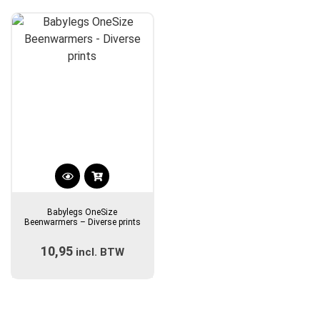
Dit
product
Babylegs OneSize
heeft
Beenwarmers – Diverse prints
meerdere
10,95
incl. BTW
variaties.
Deze
optie
kan