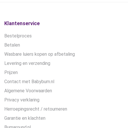
gekozen
worden
op
de
Klantenservice
productpagina
Bestelproces
Betalen
Wasbare luiers kopen op afbetaling
Levering en verzending
Prijzen
Contact met Babybum.nl
Algemene Voorwaarden
Privacy verklaring
Herroepingsrecht / retourneren
Garantie en klachten
Bumaround.nl