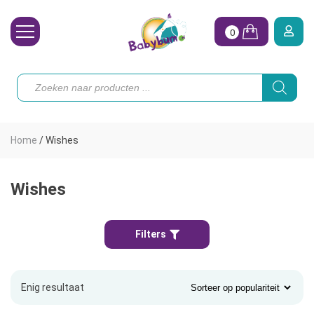
0
Wasbare Luiers
Producten
zoeken
Toebehoren
Waterpret
Home
/
Wishes
Vrouw
Koopjes
Wishes
Onze merken
Filters
Hoe begin ik?
Enig resultaat