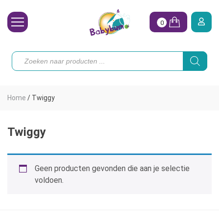
0
Wasbare Luiers
Producten
zoeken
Toebehoren
Waterpret
Home
/
Twiggy
Vrouw
Koopjes
Twiggy
Onze merken
Geen producten gevonden die aan je selectie
Hoe begin ik?
voldoen.