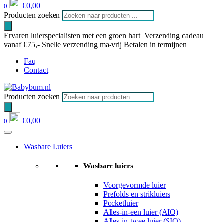
€
0,00
0
Producten zoeken
Ervaren luierspecialisten met een groen hart
Verzending cadeau
vanaf €75,-
Snelle verzending ma-vrij
Betalen in termijnen
Faq
Contact
Producten zoeken
€
0,00
0
Wasbare Luiers
Wasbare luiers
Voorgevormde luier
Prefolds en strikluiers
Pocketluier
Alles-in-een luier (AIO)
Alles-in-twee luier (SIO)