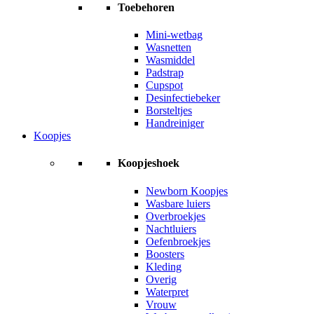
Toebehoren
Mini-wetbag
Wasnetten
Wasmiddel
Padstrap
Cupspot
Desinfectiebeker
Borsteltjes
Handreiniger
Koopjes
Koopjeshoek
Newborn Koopjes
Wasbare luiers
Overbroekjes
Nachtluiers
Oefenbroekjes
Boosters
Kleding
Overig
Waterpret
Vrouw