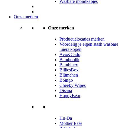
Wasbare mondkapjes
Onze merken
Onze merken
Productielocaties merken
Voordelig je eigen stash wasbare
luiers kopen
Avo&Cado
Bamboolik
Bambinex
BilliesBox
Blümchen
Boingo
Cheeky Wipes
Disana
HappyBear
Hu-Da
Mother Ease