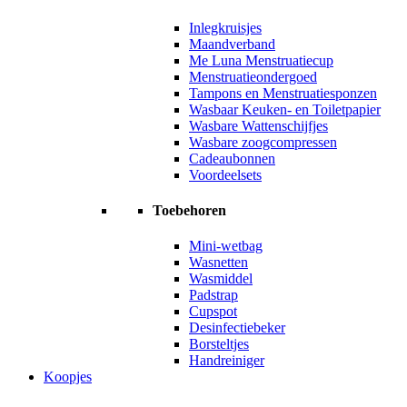
Inlegkruisjes
Maandverband
Me Luna Menstruatiecup
Menstruatieondergoed
Tampons en Menstruatiesponzen
Wasbaar Keuken- en Toiletpapier
Wasbare Wattenschijfjes
Wasbare zoogcompressen
Cadeaubonnen
Voordeelsets
Toebehoren
Mini-wetbag
Wasnetten
Wasmiddel
Padstrap
Cupspot
Desinfectiebeker
Borsteltjes
Handreiniger
Koopjes