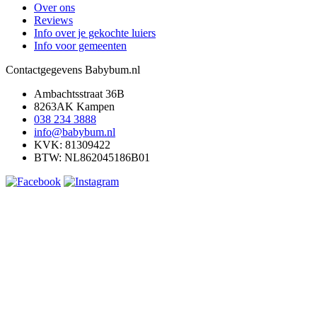
Over ons
Reviews
Info over je gekochte luiers
Info voor gemeenten
Contactgegevens Babybum.nl
Ambachtsstraat 36B
8263AK Kampen
038 234 3888
info@babybum.nl
KVK: 81309422
BTW: NL862045186B01