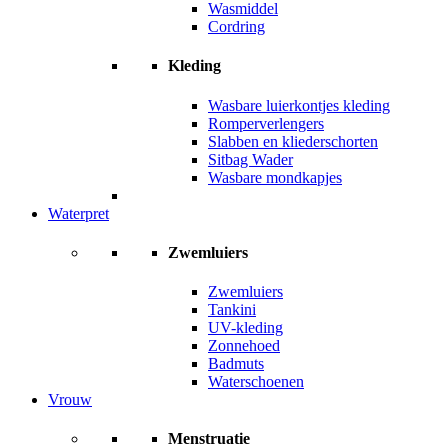
Wasmiddel
Cordring
Kleding
Wasbare luierkontjes kleding
Romperverlengers
Slabben en kliederschorten
Sitbag Wader
Wasbare mondkapjes
Waterpret
Zwemluiers
Zwemluiers
Tankini
UV-kleding
Zonnehoed
Badmuts
Waterschoenen
Vrouw
Menstruatie