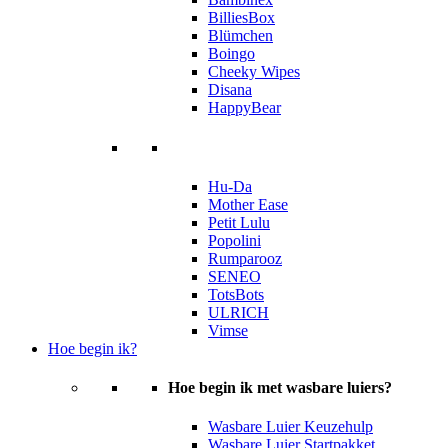
BilliesBox
Blümchen
Boingo
Cheeky Wipes
Disana
HappyBear
Hu-Da
Mother Ease
Petit Lulu
Popolini
Rumparooz
SENEO
TotsBots
ULRICH
Vimse
Hoe begin ik?
Hoe begin ik met wasbare luiers?
Wasbare Luier Keuzehulp
Wasbare Luier Startpakket