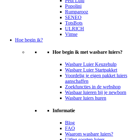
Petit Lulu
Popolini
Rumparooz
SENEO
TotsBots
ULRICH
Vimse
Hoe begin ik?
Hoe begin ik met wasbare luiers?
Wasbare Luier Keuzehulp
Wasbare Luier Startpakket
Voordelig je eigen pakket luiers
aanschaffen
Zoekfuncties in de webshop
Wasbaar luieren bij je newborn
Wasbare luiers huren
Informatie
Blog
FAQ
Waarom wasbare luiers?
Uitleg soorten luiers