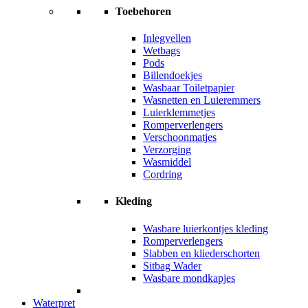
Toebehoren
Inlegvellen
Wetbags
Pods
Billendoekjes
Wasbaar Toiletpapier
Wasnetten en Luieremmers
Luierklemmetjes
Romperverlengers
Verschoonmatjes
Verzorging
Wasmiddel
Cordring
Kleding
Wasbare luierkontjes kleding
Romperverlengers
Slabben en kliederschorten
Sitbag Wader
Wasbare mondkapjes
Waterpret