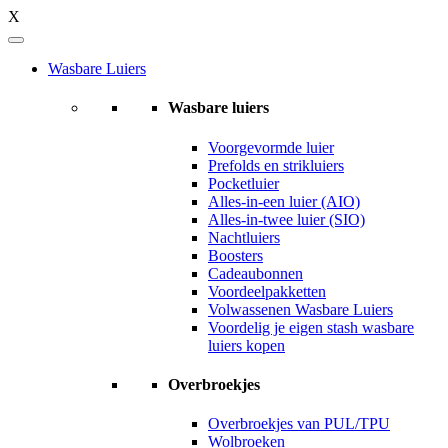
X
Wasbare Luiers
Wasbare luiers
Voorgevormde luier
Prefolds en strikluiers
Pocketluier
Alles-in-een luier (AIO)
Alles-in-twee luier (SIO)
Nachtluiers
Boosters
Cadeaubonnen
Voordeelpakketten
Volwassenen Wasbare Luiers
Voordelig je eigen stash wasbare
luiers kopen
Overbroekjes
Overbroekjes van PUL/TPU
Wolbroeken