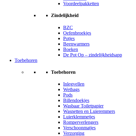
Voordeelpakketten
Zindelijkheid
BZC
Oefenbroekjes
Potjes
Beenwarmers
Boeken
De Pot Op – zindelijkheidsapp
Toebehoren
Toebehoren
Inlegvellen
Wetbags
Pods
Billendoekjes
Wasbaar Toiletpapier
Wasnetten en Luieremmers
Luierklemmetjes
Romperverlengers
Verschoonmatjes
Verzorging