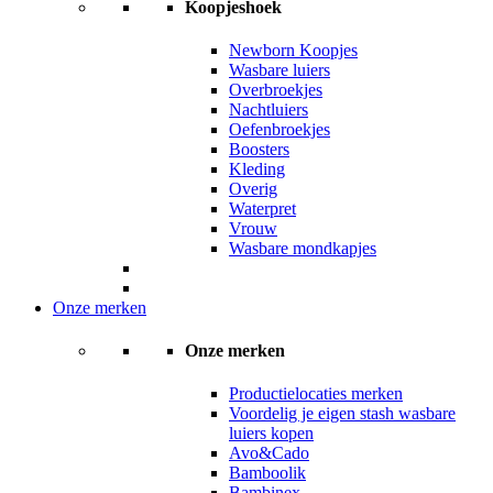
Koopjeshoek
Newborn Koopjes
Wasbare luiers
Overbroekjes
Nachtluiers
Oefenbroekjes
Boosters
Kleding
Overig
Waterpret
Vrouw
Wasbare mondkapjes
Onze merken
Onze merken
Productielocaties merken
Voordelig je eigen stash wasbare
luiers kopen
Avo&Cado
Bamboolik
Bambinex