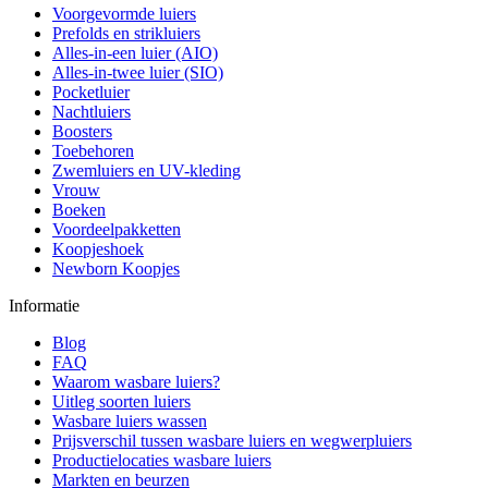
Voorgevormde luiers
Prefolds en strikluiers
Alles-in-een luier (AIO)
Alles-in-twee luier (SIO)
Pocketluier
Nachtluiers
Boosters
Toebehoren
Zwemluiers en UV-kleding
Vrouw
Boeken
Voordeelpakketten
Koopjeshoek
Newborn Koopjes
Informatie
Blog
FAQ
Waarom wasbare luiers?
Uitleg soorten luiers
Wasbare luiers wassen
Prijsverschil tussen wasbare luiers en wegwerpluiers
Productielocaties wasbare luiers
Markten en beurzen