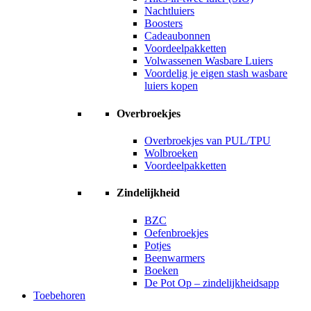
Nachtluiers
Boosters
Cadeaubonnen
Voordeelpakketten
Volwassenen Wasbare Luiers
Voordelig je eigen stash wasbare
luiers kopen
Overbroekjes
Overbroekjes van PUL/TPU
Wolbroeken
Voordeelpakketten
Zindelijkheid
BZC
Oefenbroekjes
Potjes
Beenwarmers
Boeken
De Pot Op – zindelijkheidsapp
Toebehoren