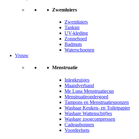
Zwemluiers
Zwemluiers
Tankini
UV-kleding
Zonnehoed
Badmuts
Waterschoenen
Vrouw
Menstruatie
Inlegkruisjes
Maandverband
Me Luna Menstruatiecup
Menstruatieondergoed
Tampons en Menstruatiesponzen
Wasbaar Keuken- en Toiletpapier
Wasbare Wattenschijfjes
Wasbare zoogcompressen
Cadeaubonnen
Voordeelsets