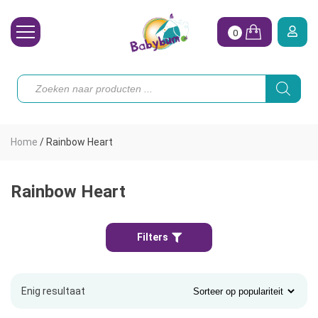
0
Wasbare Luiers
Producten
zoeken
Toebehoren
Waterpret
Home
/
Rainbow Heart
Vrouw
Koopjes
Rainbow Heart
Onze merken
Filters
Hoe begin ik?
Enig resultaat