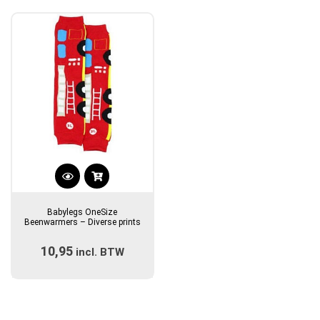
Dit
product
Babylegs OneSize
heeft
Beenwarmers – Diverse prints
meerdere
10,95
incl. BTW
variaties.
Deze
optie
kan