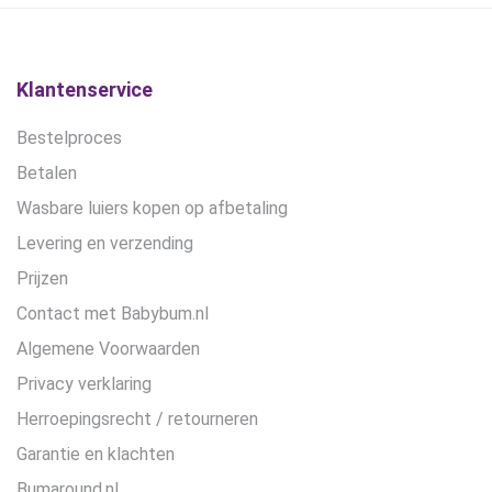
gekozen
worden
op
de
Klantenservice
productpagina
Bestelproces
Betalen
Wasbare luiers kopen op afbetaling
Levering en verzending
Prijzen
Contact met Babybum.nl
Algemene Voorwaarden
Privacy verklaring
Herroepingsrecht / retourneren
Garantie en klachten
Bumaround.nl