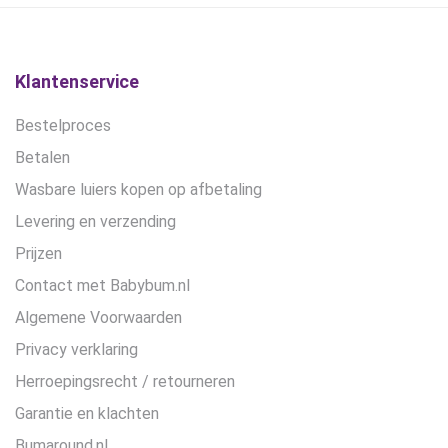
gekozen
worden
op
de
Klantenservice
productpagina
Bestelproces
Betalen
Wasbare luiers kopen op afbetaling
Levering en verzending
Prijzen
Contact met Babybum.nl
Algemene Voorwaarden
Privacy verklaring
Herroepingsrecht / retourneren
Garantie en klachten
Bumaround.nl