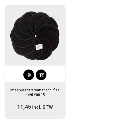
Dit
product
Imse wasbare wattenschijfjes
heeft
– set van 10
meerdere
11,45
incl. BTW
variaties.
Deze
optie
kan