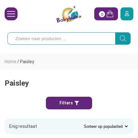
0
Wasbare Luiers
Producten
zoeken
Toebehoren
Waterpret
Home
/
Paisley
Vrouw
Koopjes
Paisley
Onze merken
Filters
Hoe begin ik?
Enig resultaat