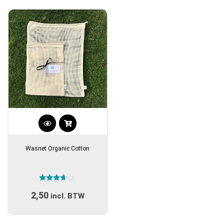
Dit
product
Wasnet Organic Cotton
heeft
meerdere
variaties.
Gewaardeerd
Deze
2,50
3.50
incl. BTW
optie
uit 5
kan