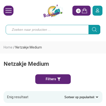
0
Wasbare Luiers
Producten
zoeken
Toebehoren
Waterpret
Home
/
Netzakje Medium
Vrouw
Koopjes
Netzakje Medium
Onze merken
Filters
Hoe begin ik?
Enig resultaat