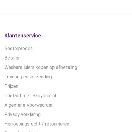
gekozen
worden
op
de
productpagina
Klantenservice
Bestelproces
Betalen
Wasbare luiers kopen op afbetaling
Levering en verzending
Prijzen
Contact met Babybum.nl
Algemene Voorwaarden
Privacy verklaring
Herroepingsrecht / retourneren