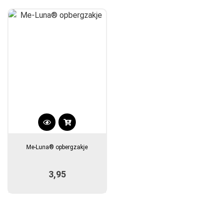
Dit
product
Me-Luna® opbergzakje
heeft
meerdere
3,95
variaties.
Deze
optie
kan