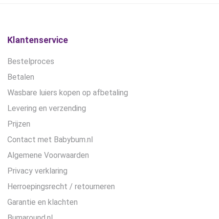
gekozen
worden
op
de
Klantenservice
productpagina
Bestelproces
Betalen
Wasbare luiers kopen op afbetaling
Levering en verzending
Prijzen
Contact met Babybum.nl
Algemene Voorwaarden
Privacy verklaring
Herroepingsrecht / retourneren
Garantie en klachten
Bumaround.nl