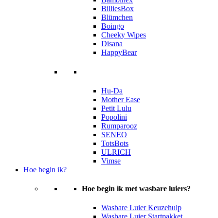
BilliesBox
Blümchen
Boingo
Cheeky Wipes
Disana
HappyBear
Hu-Da
Mother Ease
Petit Lulu
Popolini
Rumparooz
SENEO
TotsBots
ULRICH
Vimse
Hoe begin ik?
Hoe begin ik met wasbare luiers?
Wasbare Luier Keuzehulp
Wasbare Luier Startpakket