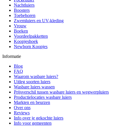
Nachtluiers
Boosters
Toebehoren
Zwemluiers en UV-kleding
Vrouw
Boeken
Voordeelpakketten
Koopjeshoek
Newborn Koopjes
Informatie
Blog
FAQ
Waarom wasbare luiers?
Uitleg soorten luiers
Wasbare luiers wassen
Prijsverschil tussen wasbare luiers en wegwerpluiers
Productielocaties wasbare luiers
Markten en beurzen
Over ons
Reviews
Info over je gekochte luiers
Info voor gemeenten