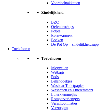
Voordeelpakketten
Zindelijkheid
BZC
Oefenbroekjes
Potjes
Beenwarmers
Boeken
De Pot Op – zindelijkheidsapp
Toebehoren
Toebehoren
Inlegvellen
Wetbags
Pods
Billendoekjes
Wasbaar Toiletpapier
Wasnetten en Luieremmers
Luierklemmetjes
Romperverlengers
Verschoonmatjes
Verzorging