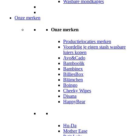
Wasbare mondkapjes
Onze merken
Onze merken
Productielocaties merken
Voordelig je eigen stash wasbare
luiers kopen
Avo&Cado
Bamboolik
Bambinex
BilliesBox
Blümchen
Boingo
Cheeky Wipes
Disana
HappyBear
Hu-Da
Mother Ease