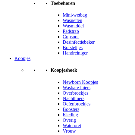
Toebehoren
Mini-wetbag
Wasnetten
Wasmiddel
Padstrap
Cupspot
Desinfectiebeker
Borsteltjes
Handreiniger
Koopjes
Koopjeshoek
Newborn Koopjes
Wasbare luiers
Overbroekjes
Nachtluiers
Oefenbroekjes
Boosters
Kleding
Overig
Waterpret
Vrouw