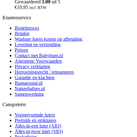
Gewaardeerd
1.00
uit 5
€
10,95
incl. BTW
Klantenservice
Bestelproces
Betalen
Wasbare luiers kopen op afbetaling
Levering en verzending
Prijzen
Contact met Babybum.nl
Algemene Voorwaarden
Privacy verklaring
Herroepingsrecht / retourneren
Garantie en klachten
Bumaround.nl
Naturebabies.nl
Samenwerking
Categorieën
Voorgevormde luiers
Prefolds en strikluiers
Alles-in-een luier (AIO)
Alles-in-twee luier (SIO)
Pocketluier