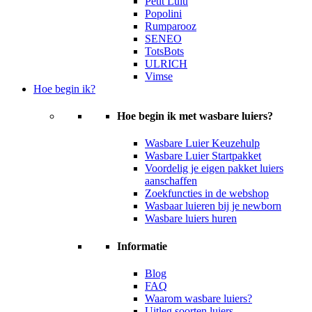
Petit Lulu
Popolini
Rumparooz
SENEO
TotsBots
ULRICH
Vimse
Hoe begin ik?
Hoe begin ik met wasbare luiers?
Wasbare Luier Keuzehulp
Wasbare Luier Startpakket
Voordelig je eigen pakket luiers
aanschaffen
Zoekfuncties in de webshop
Wasbaar luieren bij je newborn
Wasbare luiers huren
Informatie
Blog
FAQ
Waarom wasbare luiers?
Uitleg soorten luiers