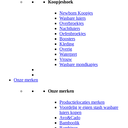
Koopjeshoek
Newborn Koopjes
Wasbare luiers
Overbroekjes
Nachtluiers
Oefenbroekjes
Boosters
Kleding
Overig
Waterpret
Vrouw
Wasbare mondkapjes
Onze merken
Onze merken
Productielocaties merken
Voordelig je eigen stash wasbare
luiers kopen
Avo&Cado
Bamboolik
Bambinex