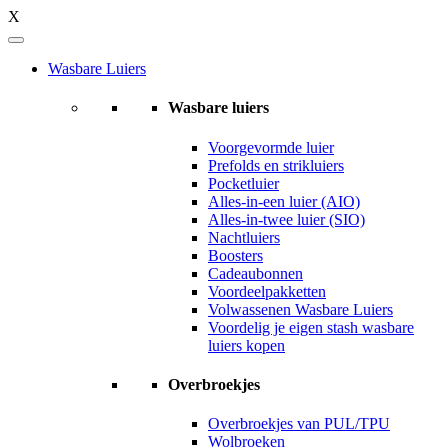
X
Wasbare Luiers
Wasbare luiers
Voorgevormde luier
Prefolds en strikluiers
Pocketluier
Alles-in-een luier (AIO)
Alles-in-twee luier (SIO)
Nachtluiers
Boosters
Cadeaubonnen
Voordeelpakketten
Volwassenen Wasbare Luiers
Voordelig je eigen stash wasbare
luiers kopen
Overbroekjes
Overbroekjes van PUL/TPU
Wolbroeken