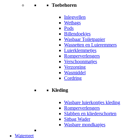
Toebehoren
Inlegvellen
Wetbags
Pods
Billendoekjes
Wasbaar Toiletpapier
Wasnetten en Luieremmers
Luierklemmetjes
Romperverlengers
Verschoonmatjes
Verzorging
Wasmiddel
Cordring
Kleding
Wasbare luierkontjes kleding
Romperverlengers
Slabben en kliederschorten
Sitbag Wader
Wasbare mondkapjes
Waterpret