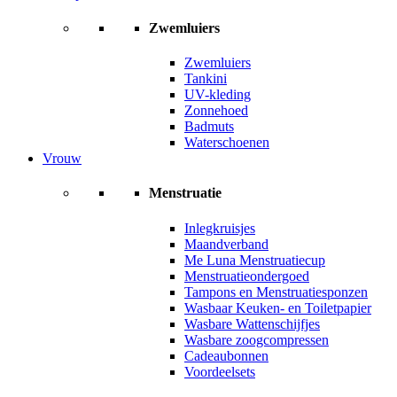
Zwemluiers
Zwemluiers
Tankini
UV-kleding
Zonnehoed
Badmuts
Waterschoenen
Vrouw
Menstruatie
Inlegkruisjes
Maandverband
Me Luna Menstruatiecup
Menstruatieondergoed
Tampons en Menstruatiesponzen
Wasbaar Keuken- en Toiletpapier
Wasbare Wattenschijfjes
Wasbare zoogcompressen
Cadeaubonnen
Voordeelsets