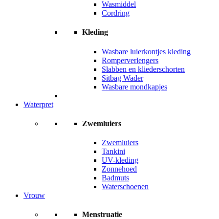
Wasmiddel
Cordring
Kleding
Wasbare luierkontjes kleding
Romperverlengers
Slabben en kliederschorten
Sitbag Wader
Wasbare mondkapjes
Waterpret
Zwemluiers
Zwemluiers
Tankini
UV-kleding
Zonnehoed
Badmuts
Waterschoenen
Vrouw
Menstruatie