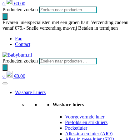
€
0,00
0
Producten zoeken
Ervaren luierspecialisten met een groen hart
Verzending cadeau
vanaf €75,-
Snelle verzending ma-vrij
Betalen in termijnen
Faq
Contact
Producten zoeken
€
0,00
0
Wasbare Luiers
Wasbare luiers
Voorgevormde luier
Prefolds en strikluiers
Pocketluier
Alles-in-een luier (AIO)
Alles-in-twee luier (SIO)