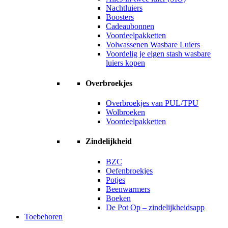
Nachtluiers
Boosters
Cadeaubonnen
Voordeelpakketten
Volwassenen Wasbare Luiers
Voordelig je eigen stash wasbare
luiers kopen
Overbroekjes
Overbroekjes van PUL/TPU
Wolbroeken
Voordeelpakketten
Zindelijkheid
BZC
Oefenbroekjes
Potjes
Beenwarmers
Boeken
De Pot Op – zindelijkheidsapp
Toebehoren