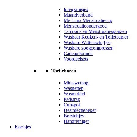
Inlegkruisjes
Maandverband
Me Luna Menstruatiecup
Menstruatieondergoed
Tampons en Menstruatiesponzen
Wasbaar Keuken- en Toiletpapier
Wasbare Wattenschijfjes
Wasbare zoogcompressen
Cadeaubonnen
Voordeelsets
Toebehoren
Mini-wetbag
Wasnetten
Wasmiddel
Padstrap
Cupspot
Desinfectiebeker
Borsteltjes
Handreiniger
Koopjes