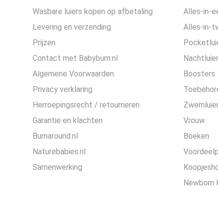
Wasbare luiers kopen op afbetaling
Alles-in-e
Levering en verzending
Alles-in-t
Prijzen
Pocketlui
Contact met Babybum.nl
Nachtluie
Algemene Voorwaarden
Boosters
Privacy verklaring
Toebehor
Herroepingsrecht / retourneren
Zwemluier
Garantie en klachten
Vrouw
Bumaround.nl
Boeken
Naturebabies.nl
Voordeel
Samenwerking
Koopjesh
Newborn 