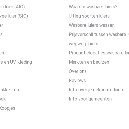
en luier (AIO)
Waarom wasbare luiers?
wee luier (SIO)
Uitleg soorten luiers
er
Wasbare luiers wassen
rs
Prijsverschil tussen wasbare l
wegwerpluiers
en
Productielocaties wasbare lu
s en UV-kleding
Markten en beurzen
Over ons
Reviews
pakketten
Info over je gekochte luiers
oek
Info voor gemeenten
Koopjes