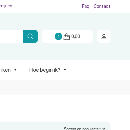
rmijnen
Faq
Contact
Hoe begin ik?
0,00
0
rken
Hoe begin ik?