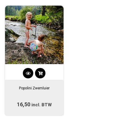
Dit
product
Popolini Zwemluier
heeft
meerdere
16,50
incl. BTW
variaties.
Deze
optie
kan