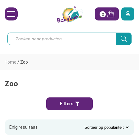
0
Wasbare Luiers
Producten
zoeken
Toebehoren
Waterpret
Home
/
Zoo
Vrouw
Koopjes
Zoo
Onze merken
Filters
Hoe begin ik?
Enig resultaat