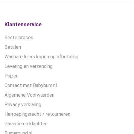
gekozen
worden
op
de
Klantenservice
productpagina
Bestelproces
Betalen
Wasbare luiers kopen op afbetaling
Levering en verzending
Prijzen
Contact met Babybum.nl
Algemene Voorwaarden
Privacy verklaring
Herroepingsrecht / retourneren
Garantie en klachten
Bumaround.nl