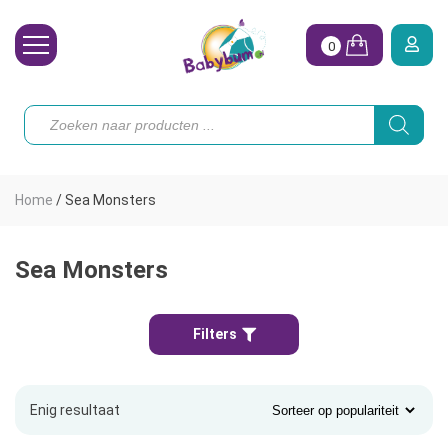
0
Wasbare Luiers
Producten
zoeken
Toebehoren
Waterpret
Home
/
Sea Monsters
Vrouw
Koopjes
Sea Monsters
Onze merken
Filters
Hoe begin ik?
Enig resultaat