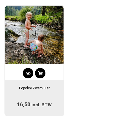
Dit
product
Popolini Zwemluier
heeft
meerdere
16,50
incl. BTW
variaties.
Deze
optie
kan