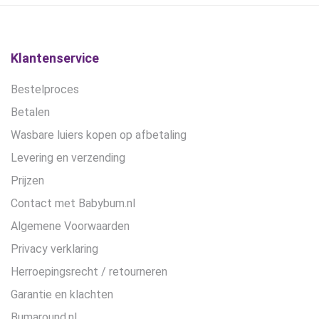
gekozen
worden
op
de
Klantenservice
productpagina
Bestelproces
Betalen
Wasbare luiers kopen op afbetaling
Levering en verzending
Prijzen
Contact met Babybum.nl
Algemene Voorwaarden
Privacy verklaring
Herroepingsrecht / retourneren
Garantie en klachten
Bumaround.nl