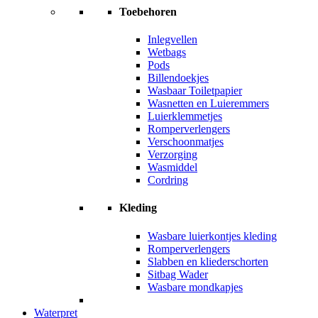
Toebehoren
Inlegvellen
Wetbags
Pods
Billendoekjes
Wasbaar Toiletpapier
Wasnetten en Luieremmers
Luierklemmetjes
Romperverlengers
Verschoonmatjes
Verzorging
Wasmiddel
Cordring
Kleding
Wasbare luierkontjes kleding
Romperverlengers
Slabben en kliederschorten
Sitbag Wader
Wasbare mondkapjes
Waterpret