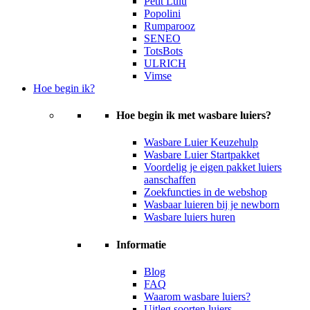
Petit Lulu
Popolini
Rumparooz
SENEO
TotsBots
ULRICH
Vimse
Hoe begin ik?
Hoe begin ik met wasbare luiers?
Wasbare Luier Keuzehulp
Wasbare Luier Startpakket
Voordelig je eigen pakket luiers
aanschaffen
Zoekfuncties in de webshop
Wasbaar luieren bij je newborn
Wasbare luiers huren
Informatie
Blog
FAQ
Waarom wasbare luiers?
Uitleg soorten luiers