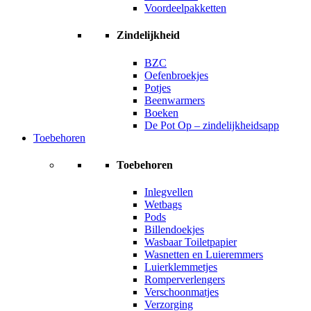
Voordeelpakketten
Zindelijkheid
BZC
Oefenbroekjes
Potjes
Beenwarmers
Boeken
De Pot Op – zindelijkheidsapp
Toebehoren
Toebehoren
Inlegvellen
Wetbags
Pods
Billendoekjes
Wasbaar Toiletpapier
Wasnetten en Luieremmers
Luierklemmetjes
Romperverlengers
Verschoonmatjes
Verzorging