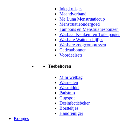
Inlegkruisjes
Maandverband
Me Luna Menstruatiecup
Menstruatieondergoed
Tampons en Menstruatiesponzen
Wasbaar Keuken- en Toiletpapier
Wasbare Wattenschijfjes
Wasbare zoogcompressen
Cadeaubonnen
Voordeelsets
Toebehoren
Mini-wetbag
Wasnetten
Wasmiddel
Padstrap
Cupspot
Desinfectiebeker
Borsteltjes
Handreiniger
Koopjes