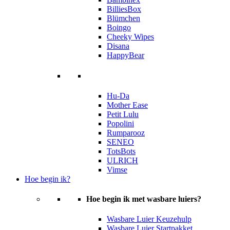
BilliesBox
Blümchen
Boingo
Cheeky Wipes
Disana
HappyBear
Hu-Da
Mother Ease
Petit Lulu
Popolini
Rumparooz
SENEO
TotsBots
ULRICH
Vimse
Hoe begin ik?
Hoe begin ik met wasbare luiers?
Wasbare Luier Keuzehulp
Wasbare Luier Startpakket