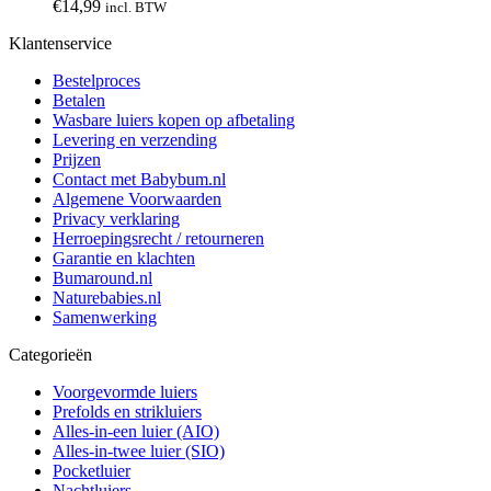
€
14,99
incl. BTW
Klantenservice
Bestelproces
Betalen
Wasbare luiers kopen op afbetaling
Levering en verzending
Prijzen
Contact met Babybum.nl
Algemene Voorwaarden
Privacy verklaring
Herroepingsrecht / retourneren
Garantie en klachten
Bumaround.nl
Naturebabies.nl
Samenwerking
Categorieën
Voorgevormde luiers
Prefolds en strikluiers
Alles-in-een luier (AIO)
Alles-in-twee luier (SIO)
Pocketluier
Nachtluiers