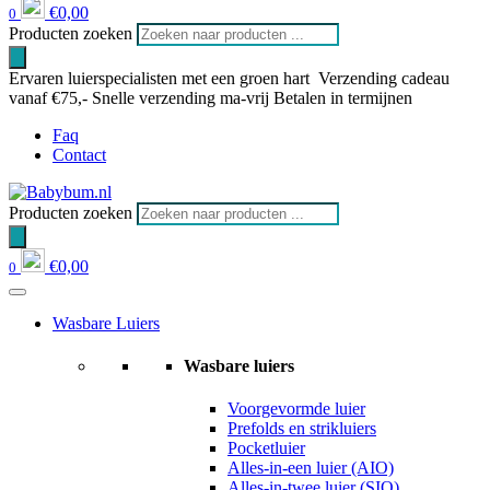
€
0,00
0
Producten zoeken
Ervaren luierspecialisten met een groen hart
Verzending cadeau
vanaf €75,-
Snelle verzending ma-vrij
Betalen in termijnen
Faq
Contact
Producten zoeken
€
0,00
0
Wasbare Luiers
Wasbare luiers
Voorgevormde luier
Prefolds en strikluiers
Pocketluier
Alles-in-een luier (AIO)
Alles-in-twee luier (SIO)