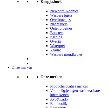
Koopjeshoek
Newborn Koopjes
Wasbare luiers
Overbroekjes
Nachtluiers
Oefenbroekjes
Boosters
Kleding
Overig
Waterpret
Vrouw
Wasbare mondkapjes
Onze merken
Onze merken
Productielocaties merken
Voordelig je eigen stash wasbare
luiers kopen
Avo&Cado
Bamboolik
Bambinex