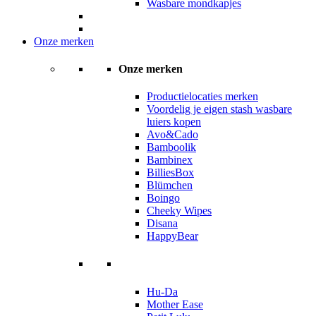
Wasbare mondkapjes
Onze merken
Onze merken
Productielocaties merken
Voordelig je eigen stash wasbare
luiers kopen
Avo&Cado
Bamboolik
Bambinex
BilliesBox
Blümchen
Boingo
Cheeky Wipes
Disana
HappyBear
Hu-Da
Mother Ease