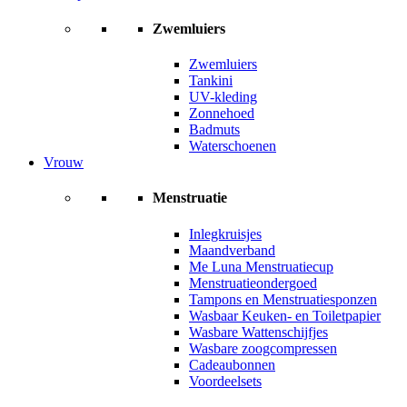
Zwemluiers
Zwemluiers
Tankini
UV-kleding
Zonnehoed
Badmuts
Waterschoenen
Vrouw
Menstruatie
Inlegkruisjes
Maandverband
Me Luna Menstruatiecup
Menstruatieondergoed
Tampons en Menstruatiesponzen
Wasbaar Keuken- en Toiletpapier
Wasbare Wattenschijfjes
Wasbare zoogcompressen
Cadeaubonnen
Voordeelsets