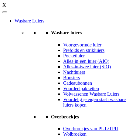
X
Wasbare Luiers
Wasbare luiers
Voorgevormde luier
Prefolds en strikluiers
Pocketluier
Alles-in-een luier (AIO)
Alles-in-twee luier (SIO)
Nachtluiers
Boosters
Cadeaubonnen
Voordeelpakketten
Volwassenen Wasbare Luiers
Voordelig je eigen stash wasbare
luiers kopen
Overbroekjes
Overbroekjes van PUL/TPU
Wolbroeken