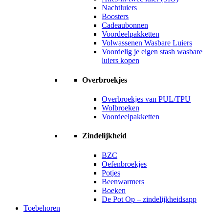
Nachtluiers
Boosters
Cadeaubonnen
Voordeelpakketten
Volwassenen Wasbare Luiers
Voordelig je eigen stash wasbare
luiers kopen
Overbroekjes
Overbroekjes van PUL/TPU
Wolbroeken
Voordeelpakketten
Zindelijkheid
BZC
Oefenbroekjes
Potjes
Beenwarmers
Boeken
De Pot Op – zindelijkheidsapp
Toebehoren