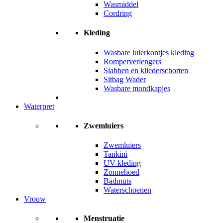
Wasmiddel
Cordring
Kleding
Wasbare luierkontjes kleding
Romperverlengers
Slabben en kliederschorten
Sitbag Wader
Wasbare mondkapjes
Waterpret
Zwemluiers
Zwemluiers
Tankini
UV-kleding
Zonnehoed
Badmuts
Waterschoenen
Vrouw
Menstruatie