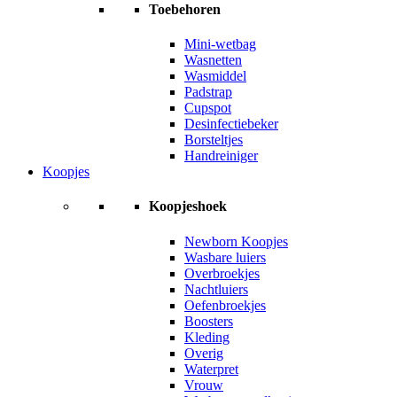
Toebehoren
Mini-wetbag
Wasnetten
Wasmiddel
Padstrap
Cupspot
Desinfectiebeker
Borsteltjes
Handreiniger
Koopjes
Koopjeshoek
Newborn Koopjes
Wasbare luiers
Overbroekjes
Nachtluiers
Oefenbroekjes
Boosters
Kleding
Overig
Waterpret
Vrouw