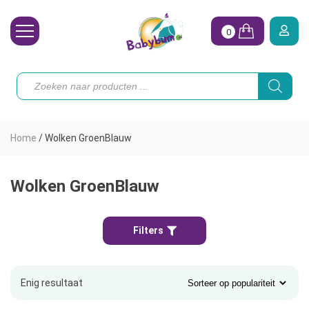
0
Wasbare Luiers
Producten
zoeken
Toebehoren
Waterpret
Home
/
Wolken GroenBlauw
Vrouw
Koopjes
Wolken GroenBlauw
Onze merken
Filters
Hoe begin ik?
Enig resultaat