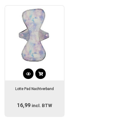
Dit
product
Lotte Pad Nachtverband
heeft
meerdere
16,99
incl. BTW
variaties.
Deze
optie
kan