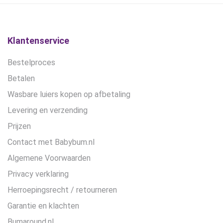
gekozen
worden
op
de
Klantenservice
productpagina
Bestelproces
Betalen
Wasbare luiers kopen op afbetaling
Levering en verzending
Prijzen
Contact met Babybum.nl
Algemene Voorwaarden
Privacy verklaring
Herroepingsrecht / retourneren
Garantie en klachten
Bumaround.nl