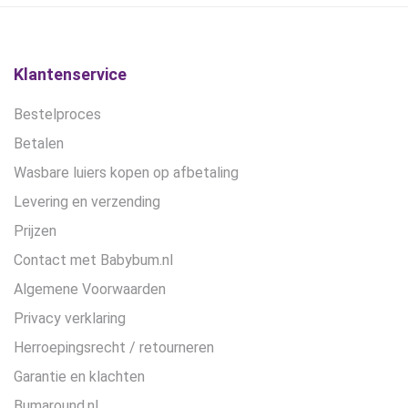
gekozen
gekozen
worden
worden
op
op
de
de
Klantenservice
productpagina
productpagina
Bestelproces
Betalen
Wasbare luiers kopen op afbetaling
Levering en verzending
Prijzen
Contact met Babybum.nl
Algemene Voorwaarden
Privacy verklaring
Herroepingsrecht / retourneren
Garantie en klachten
Bumaround.nl