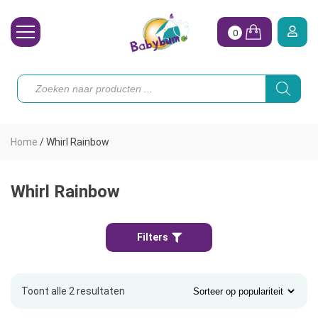
0
Wasbare Luiers
Producten
zoeken
Toebehoren
Waterpret
Home
/
Whirl Rainbow
Vrouw
Koopjes
Whirl Rainbow
Onze merken
Filters
Hoe begin ik?
Toont alle 2 resultaten
Gesorteerd
op