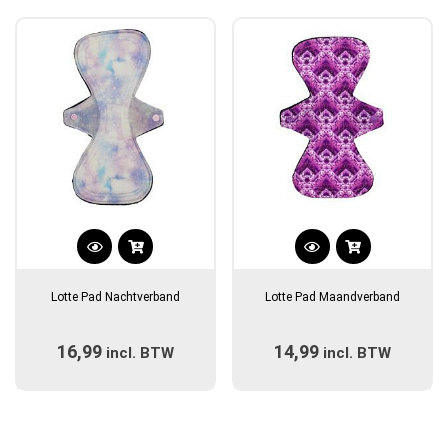
populariteit
Dit
Dit
product
product
Lotte Pad Nachtverband
Lotte Pad Maandverband
heeft
heeft
meerdere
meerdere
16,99
14,99
incl. BTW
variaties.
incl. BTW
variaties.
Deze
Deze
optie
optie
kan
kan