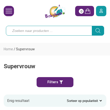
0
Wasbare Luiers
Producten
zoeken
Toebehoren
Waterpret
Home
/
Supervrouw
Vrouw
Koopjes
Supervrouw
Onze merken
Filters
Hoe begin ik?
Enig resultaat