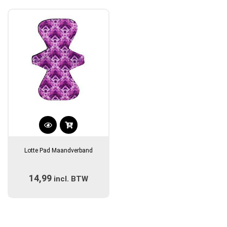
Dit
product
Lotte Pad Maandverband
heeft
meerdere
14,99
incl. BTW
variaties.
Deze
optie
kan