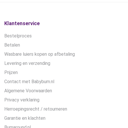
gekozen
worden
op
de
Klantenservice
productpagina
Bestelproces
Betalen
Wasbare luiers kopen op afbetaling
Levering en verzending
Prijzen
Contact met Babybum.nl
Algemene Voorwaarden
Privacy verklaring
Herroepingsrecht / retourneren
Garantie en klachten
Bumaround.nl