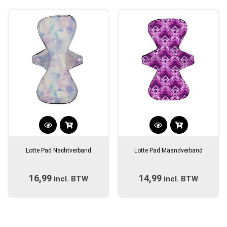
populariteit
Dit
Dit
product
product
Lotte Pad Nachtverband
Lotte Pad Maandverband
heeft
heeft
meerdere
meerdere
16,99
14,99
incl. BTW
variaties.
incl. BTW
variaties.
Deze
Deze
optie
optie
kan
kan