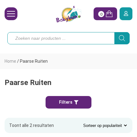
0
Wasbare Luiers
Producten
zoeken
Toebehoren
Waterpret
Home
/
Paarse Ruiten
Vrouw
Koopjes
Paarse Ruiten
Onze merken
Filters
Hoe begin ik?
Toont alle 2 resultaten
Gesorteerd
op