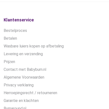
gekozen
gekozen
worden
worden
op
op
de
de
Klantenservice
productpagina
productpagina
Bestelproces
Betalen
Wasbare luiers kopen op afbetaling
Levering en verzending
Prijzen
Contact met Babybum.nl
Algemene Voorwaarden
Privacy verklaring
Herroepingsrecht / retourneren
Garantie en klachten
Bumaround.nl