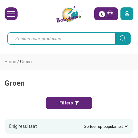
0
Wasbare Luiers
Producten
zoeken
Toebehoren
Waterpret
Home
/
Groen
Vrouw
Koopjes
Groen
Onze merken
Filters
Hoe begin ik?
Enig resultaat