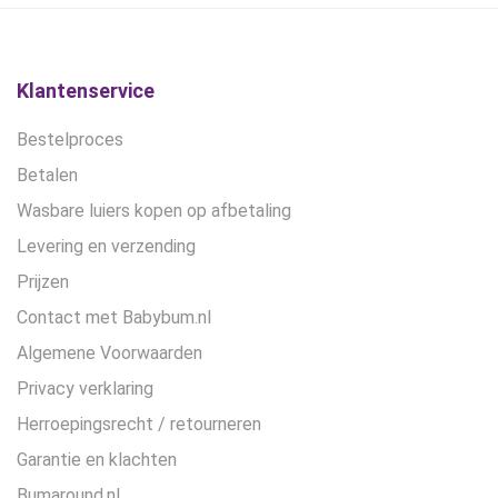
gekozen
worden
op
de
Klantenservice
productpagina
Bestelproces
Betalen
Wasbare luiers kopen op afbetaling
Levering en verzending
Prijzen
Contact met Babybum.nl
Algemene Voorwaarden
Privacy verklaring
Herroepingsrecht / retourneren
Garantie en klachten
Bumaround.nl