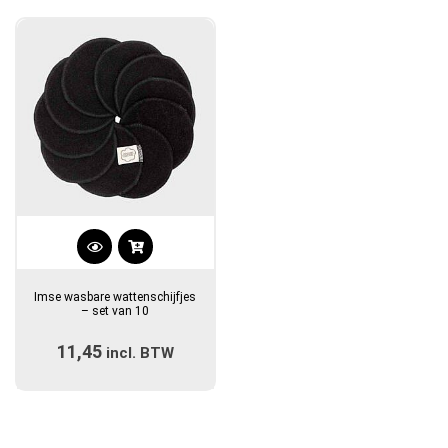
Dit
product
Imse wasbare wattenschijfjes
heeft
– set van 10
meerdere
11,45
incl. BTW
variaties.
Deze
optie
kan