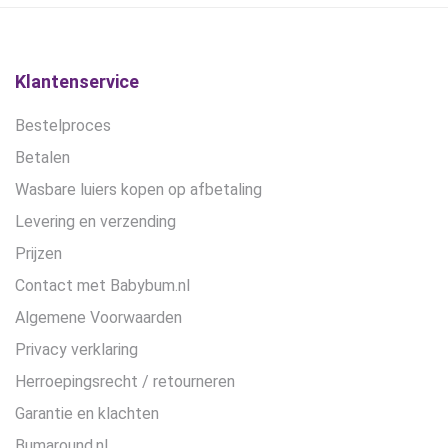
gekozen
gekozen
worden
worden
op
op
de
de
Klantenservice
productpagina
productpagina
Bestelproces
Betalen
Wasbare luiers kopen op afbetaling
Levering en verzending
Prijzen
Contact met Babybum.nl
Algemene Voorwaarden
Privacy verklaring
Herroepingsrecht / retourneren
Garantie en klachten
Bumaround.nl