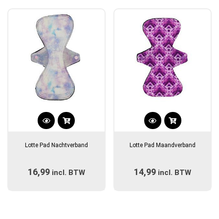
populariteit
Dit
Dit
product
product
Lotte Pad Nachtverband
Lotte Pad Maandverband
heeft
heeft
meerdere
meerdere
16,99
14,99
incl. BTW
variaties.
incl. BTW
variaties.
Deze
Deze
optie
optie
kan
kan