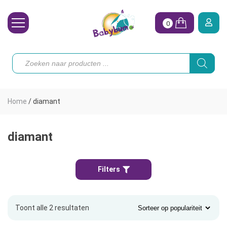
0
Wasbare Luiers
Producten
zoeken
Toebehoren
Waterpret
Home
/
diamant
Vrouw
Koopjes
diamant
Onze merken
Filters
Hoe begin ik?
Toont alle 2 resultaten
Gesorteerd
op