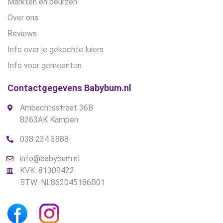
Markten en beurzen
Over ons
Reviews
Info over je gekochte luiers
Info voor gemeenten
Contactgegevens Babybum.nl
Ambachtsstraat 36B
8263AK Kampen
038 234 3888
info@babybum.nl
KVK: 81309422
BTW: NL862045186B01