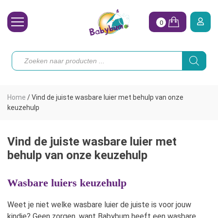
0
Wasbare Luiers
Producten
zoeken
Toebehoren
Waterpret
Home
/
Vind de juiste wasbare luier met behulp van onze
Vrouw
keuzehulp
Koopjes
Vind de juiste wasbare luier met
Onze merken
behulp van onze keuzehulp
Hoe begin ik?
Wasbare luiers keuzehulp
Weet je niet welke wasbare luier de juiste is voor jouw
kindje? Geen zorgen, want Babybum heeft een wasbare