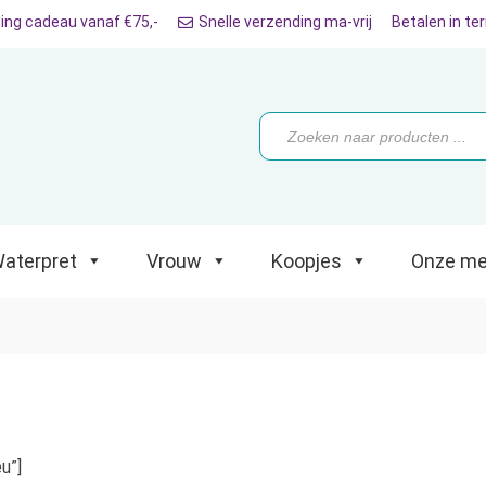
ing cadeau vanaf €75,-
Snelle verzending ma-vrij
Betalen in te
ret
Vrouw
Koopjes
Onze merken
Producten
zoeken
aterpret
Vrouw
Koopjes
Onze me
u”]