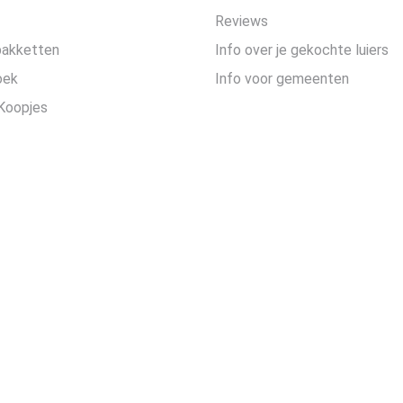
Reviews
pakketten
Info over je gekochte luiers
oek
Info voor gemeenten
Koopjes