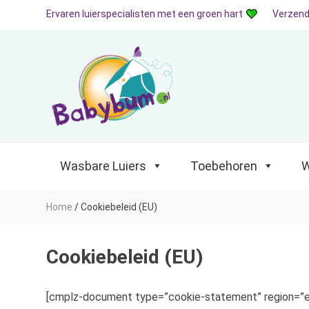
Ervaren luierspecialisten met een groen hart
Verzend
Wasbare Luiers
Toebehoren
Waterp
Wasbare Luiers
Toebehoren
W
Home
/
Cookiebeleid (EU)
Cookiebeleid (EU)
[cmplz-document type=”cookie-statement” region=”e