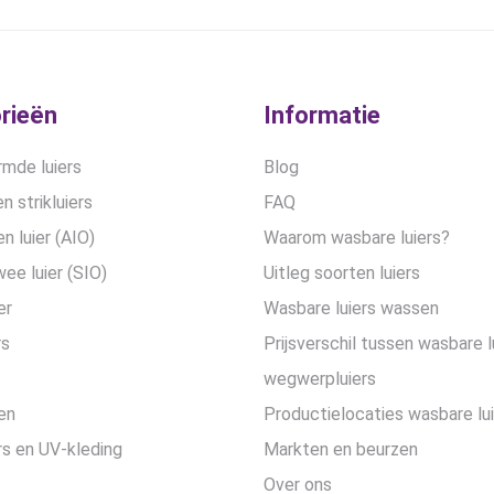
rieën
Informatie
mde luiers
Blog
n strikluiers
FAQ
en luier (AIO)
Waarom wasbare luiers?
wee luier (SIO)
Uitleg soorten luiers
er
Wasbare luiers wassen
rs
Prijsverschil tussen wasbare l
wegwerpluiers
en
Productielocaties wasbare lu
s en UV-kleding
Markten en beurzen
Over ons