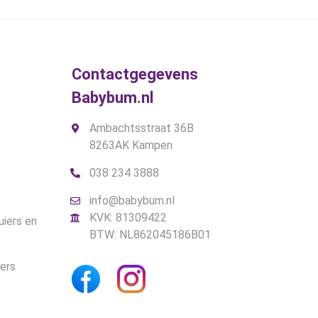
Contactgegevens
Babybum.nl
Ambachtsstraat 36B
8263AK Kampen
038 234 3888
info@babybum.nl
KVK: 81309422
uiers en
BTW: NL862045186B01
iers