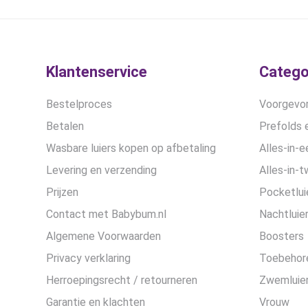
Klantenservice
Catego
Bestelproces
Voorgevor
Betalen
Prefolds e
Wasbare luiers kopen op afbetaling
Alles-in-e
Levering en verzending
Alles-in-t
Prijzen
Pocketlui
Contact met Babybum.nl
Nachtluie
Algemene Voorwaarden
Boosters
Privacy verklaring
Toebehor
Herroepingsrecht / retourneren
Zwemluier
Garantie en klachten
Vrouw