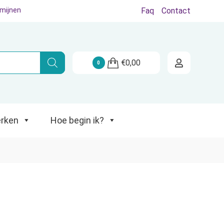
rmijnen
Faq
Contact
Hoe begin ik?
€
0,00
0
rken
Hoe begin ik?