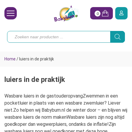
0
Wasbare Luiers
Producten
zoeken
Toebehoren
Waterpret
Home
/
luiers in de praktijk
Vrouw
Koopjes
luiers in de praktijk
Onze merken
Wasbare luiers in de gastouderopvangZwemmen in een
pocketluier in plaats van een wasbare zwemluier? Liever
Hoe begin ik?
niet.Zo helpen wij Babybum.nl de winter door – en blijven wij
wasbare luiers de norm makenWasbare luiers zijn nog altijd
goedkoper dan wegwerpluiers, ondanks de inflatie!Zijn
wasbare luiers nog wel goedkoper met deze hoge