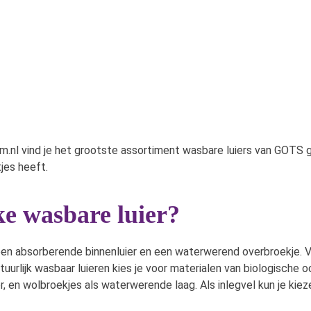
abybum.nl vind je het grootste assortiment wasbare luiers van GOTS
tjes heeft.
ke wasbare luier?
 een absorberende binnenluier en een waterwerend overbroekje. Vo
atuurlijk wasbaar luieren kies je voor materialen van biologisch
r, en wolbroekjes als waterwerende laag. Als inlegvel kun je k