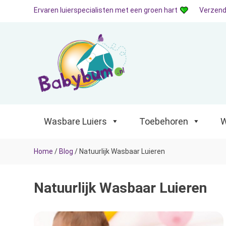
Ervaren luierspecialisten met een groen hart
Verzend
Wasbare Luiers
Toebehoren
Waterp
Wasbare Luiers
Toebehoren
W
Home
/
Blog
/
Natuurlijk Wasbaar Luieren
Natuurlijk Wasbaar Luieren