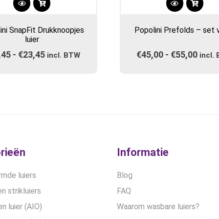
Dit
Dit
product
product
ini SnapFit Drukknoopjes
Popolini Prefolds – set 
heeft
heeft
luier
meerdere
meerdere
,45
-
€
23,45
Prijsklasse:
€
45,00
-
€
55,00
Prijs
variaties.
incl. BTW
variaties.
incl.
Deze
€18,45
Deze
€45,
optie
optie
tot
tot
kan
kan
€23,45
€55,
gekozen
gekozen
worden
worden
op
op
de
de
productpagina
productpa
rieën
Informatie
mde luiers
Blog
n strikluiers
FAQ
en luier (AIO)
Waarom wasbare luiers?