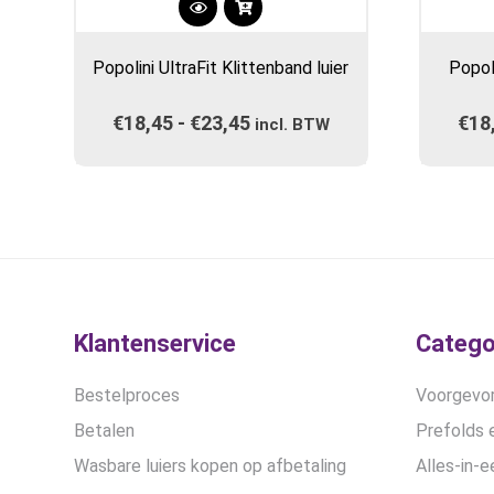
Dit
product
Popolini UltraFit Klittenband luier
Popol
heeft
meerdere
€
18,45
-
€
23,45
Prijsklasse:
€
18
variaties.
incl. BTW
Deze
€18,45
optie
tot
kan
€23,45
gekozen
worden
op
de
productpagina
Klantenservice
Catego
Bestelproces
Voorgevor
Betalen
Prefolds e
Wasbare luiers kopen op afbetaling
Alles-in-e