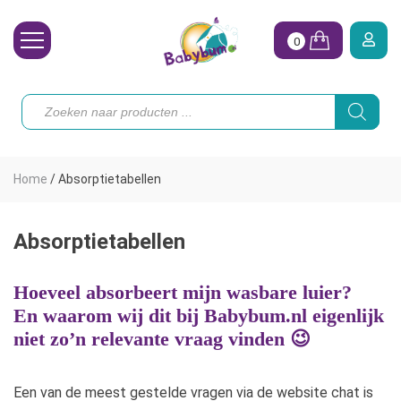
0
Wasbare Luiers
Producten
zoeken
Toebehoren
Waterpret
Home
/
Absorptietabellen
Vrouw
Koopjes
Absorptietabellen
Onze merken
Hoeveel absorbeert mijn wasbare luier?
En waarom wij dit bij Babybum.nl eigenlijk
Hoe begin ik?
niet zo’n relevante vraag vinden 😉
Een van de meest gestelde vragen via de website chat is