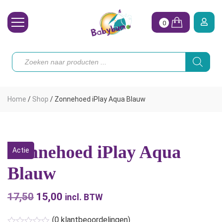
0
Wasbare Luiers
Producten
zoeken
Toebehoren
Waterpret
Home
/
Shop
/
Zonnehoed iPlay Aqua Blauw
Vrouw
Koopjes
Zonnehoed iPlay Aqua
Actie
Onze merken
Blauw
Hoe begin ik?
17,50
Oorspronkelijke
15,00
Huidige
incl. BTW
prijs
prijs
(
0
klantbeoordelingen)