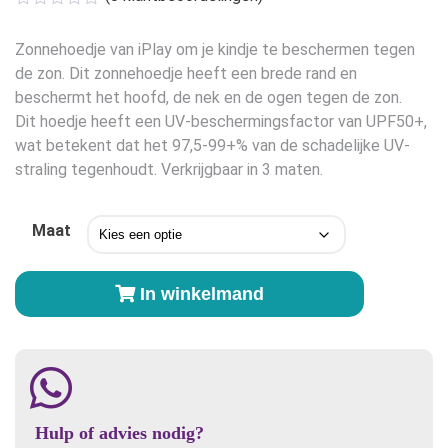
was:
is:
€17,50.
€15,00.
Zonnehoedje van iPlay om je kindje te beschermen tegen
de zon. Dit zonnehoedje heeft een brede rand en
beschermt het hoofd, de nek en de ogen tegen de zon.
Dit hoedje heeft een UV-beschermingsfactor van UPF50+,
wat betekent dat het 97,5-99+% van de schadelijke UV-
straling tegenhoudt. Verkrijgbaar in 3 maten.
Maat
Zonnehoed
In winkelmand
iPlay
Aqua
Blauw
aantal
Hulp of advies nodig?