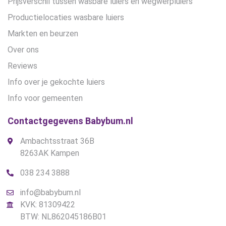
Prijsverschil tussen wasbare luiers en wegwerpluiers
Productielocaties wasbare luiers
Markten en beurzen
Over ons
Reviews
Info over je gekochte luiers
Info voor gemeenten
Contactgegevens Babybum.nl
Ambachtsstraat 36B
8263AK Kampen
038 234 3888
info@babybum.nl
KVK: 81309422
BTW: NL862045186B01