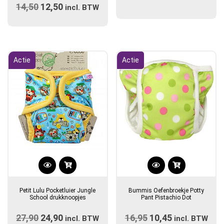
14,50
Oorspronkelijke
12,50
Huidige
variaties.
incl. BTW
prijs
Deze
prijs
optie
was:
is:
kan
€14,50.
€12,50.
gekozen
Actie
Actie
worden
op
de
productpagina
Dit
product
Petit Lulu Pocketluier Jungle
Bummis Oefenbroekje Potty
heeft
School drukknoopjes
Pant Pistachio Dot
meerdere
27,90
Oorspronkelijke
24,90
Huidige
16,95
Oorspronkelijke
10,45
Huidige
incl. BTW
variaties.
incl. BTW