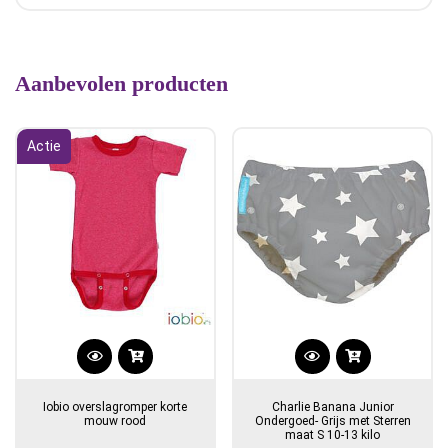
Aanbevolen producten
Actie
Dit
product
Iobio overslagromper korte
Charlie Banana Junior
heeft
mouw rood
Ondergoed- Grijs met Sterren
maat S 10-13 kilo
meerdere