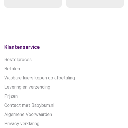
prijs
prijs
prijs
Deze
prijs
optie
was:
is:
was:
is:
kan
€27,90.
€24,90.
€16,95.
€10,45.
gekozen
worden
op
de
Klantenservice
productpagina
Bestelproces
Betalen
Wasbare luiers kopen op afbetaling
Levering en verzending
Prijzen
Contact met Babybum.nl
Algemene Voorwaarden
Privacy verklaring