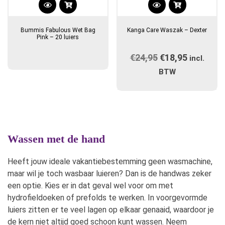
Bummis Fabulous Wet Bag
Kanga Care Waszak – Dexter
Pink – 20 luiers
€
24,95
Oorspronkelijk
€
18,95
Huidige
incl.
prijs
prijs
BTW
was:
is:
€24,95.
€18,95.
Wassen met de hand
Heeft jouw ideale vakantiebestemming geen wasmachine,
maar wil je toch wasbaar luieren? Dan is de handwas zeker
een optie. Kies er in dat geval wel voor om met
hydrofieldoeken of prefolds te werken. In voorgevormde
luiers zitten er te veel lagen op elkaar genaaid, waardoor je
de kern niet altijd goed schoon kunt wassen. Neem