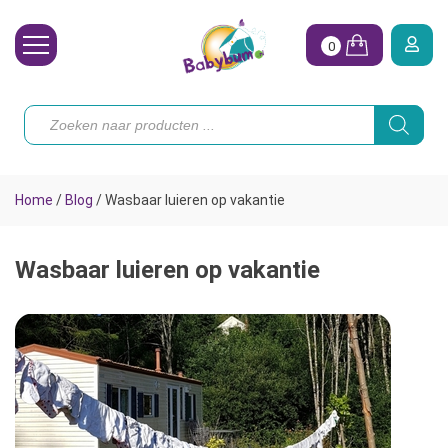
0
Wasbare Luiers
Producten
zoeken
Toebehoren
Waterpret
Home
/
Blog
/
Wasbaar luieren op vakantie
Vrouw
Koopjes
Wasbaar luieren op vakantie
Onze merken
Hoe begin ik?