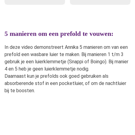
was:
is:
tot
kan
kan
€12,90.
€9,90.
€55,00
gekozen
gekozen
worden
worden
op
op
5 manieren om een prefold te vouwen:
de
de
productpagina
productpagina
In deze video demonstreert Annika 5 manieren om van een
prefold een wasbare luier te maken. Bij manieren 1 t/m 3
gebruik je een luierklemmetje (Snappi of Boingo). Bij manier
4 en 5 heb je geen luierklemmetje nodig.
Daarnaast kun je prefolds ook goed gebruiken als
absorberende stof in een pocketluier, of om de nachtluier
bij te boosten.