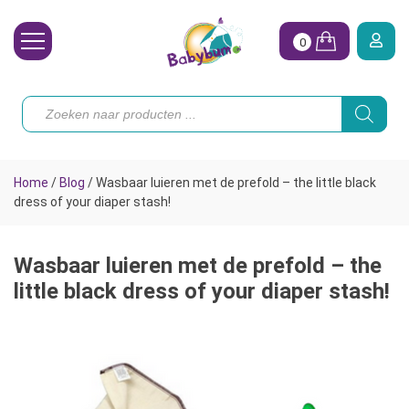
0
Wasbare Luiers
Producten
zoeken
Toebehoren
Waterpret
Home
/
Blog
/
Wasbaar luieren met de prefold – the little black
Vrouw
dress of your diaper stash!
Koopjes
Wasbaar luieren met de prefold – the
Onze merken
little black dress of your diaper stash!
Hoe begin ik?