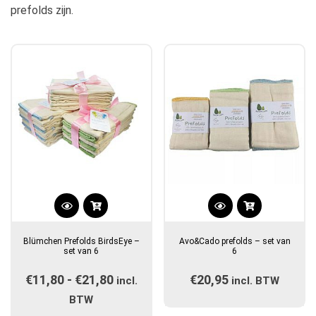
prefolds zijn.
Dit
Dit
product
product
Blümchen Prefolds BirdsEye –
Avo&Cado prefolds – set van
heeft
heeft
set van 6
6
meerdere
meerdere
€
11,80
-
€
21,80
Prijsklasse:
€
20,95
variaties.
incl.
incl. BTW
variaties.
Deze
€11,80
Deze
BTW
optie
optie