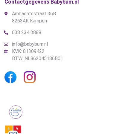
Contactgegevens Babybum.nl
Ambachtsstraat 36B
8263AK Kampen
038 234 3888
info@babybum.nl
KVK: 81309422
BTW: NL862045186B01